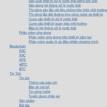
Sản xuất thiết bị xử lý nước thải bằng kim loại
Xây dựng hệ thống xử lý nước thải
Thi công xây lắp vật liệu chống hóc môn môi trường
Thi công lắp đặt đường ống công nghê và thiết bị
Cung cấp thiết bị xử lý nước thải
Cung cấp thiết bị quan trăc môi trường
Bảo trì hệ thống xử lý nước thải
Phần mềm ứng dụng
Phần mềm ứng dựng trên thiết bị cầm tay
Phần mềm quản lý và điều khiển chương trình
Blockchain
ESC
XVC
XPS
xBTC
BTC
Tin Tức
Tin tức
Thông cáo báo chí
Bản tin nội bộ
Tin công nghệ
Tuyển dụng nhân sự
Sản phẩm
Đối tác