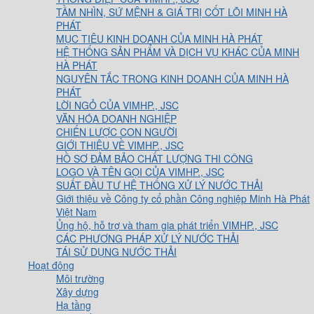
TẦM NHÌN, SỨ MỆNH & GIÁ TRỊ CỐT LÕI MINH HÀ
PHÁT
MỤC TIÊU KINH DOANH CỦA MINH HÀ PHÁT
HỆ THỐNG SẢN PHẨM VÀ DỊCH VỤ KHÁC CỦA MINH
HÀ PHÁT
NGUYÊN TẮC TRONG KINH DOANH CỦA MINH HÀ
PHÁT
LỜI NGỎ CỦA VIMHP., JSC
VĂN HÓA DOANH NGHIỆP
CHIẾN LƯỢC CON NGƯỜI
GIỚI THIỆU VỀ VIMHP., JSC
HỒ SƠ ĐẢM BẢO CHẤT LƯỢNG THI CÔNG
LOGO VÀ TÊN GỌI CỦA VIMHP., JSC
SUẤT ĐẦU TƯ HỆ THỐNG XỬ LÝ NƯỚC THẢI
Giới thiệu về Công ty cổ phần Công nghiệp Minh Hà Phát
Việt Nam
Ủng hộ, hỗ trợ và tham gia phát triển VIMHP., JSC
CÁC PHƯƠNG PHÁP XỬ LÝ NƯỚC THẢI
TÁI SỬ DỤNG NƯỚC THẢI
Hoạt động
Môi trường
Xây dựng
Hạ tầng