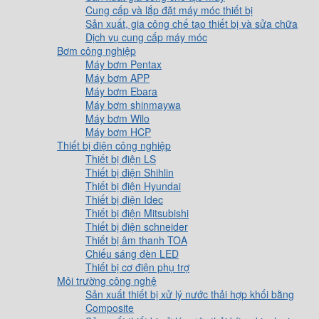
Cung cấp và lắp đặt máy móc thiết bị
Sản xuất, gia công chế tạo thiết bị và sửa chữa
Dịch vụ cung cấp máy móc
Bơm công nghiệp
Máy bơm Pentax
Máy bơm APP
Máy bơm Ebara
Máy bơm shinmaywa
Máy bơm Wilo
Máy bơm HCP
Thiết bị điện công nghiệp
Thiết bị điện LS
Thiết bị điện Shihlin
Thiết bị điện Hyundai
Thiết bị điện Idec
Thiết bị điện Mitsubishi
Thiết bị điện schneider
Thiết bị âm thanh TOA
Chiếu sáng đèn LED
Thiết bị cơ điện phụ trợ
Môi trường công nghệ
Sản xuất thiết bị xử lý nước thải hợp khối bằng
Composite