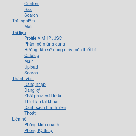
Content
Rss
Search
Trải nghiệm
Main
Tài liệu
Profile VIMHP., JSC
Phần mềm ứng dụng
Hướng dẫn sử dụng máy móc thiết bị
Catalog
Main
Upload
Search
Thành viên
Đăng nhập
Đăng ký
Khôi phục mật khẩu
Thiết lập tài khoản
Danh sách thành viên
Thoát
Liên hệ
Phòng kinh doanh
Phòng Kỹ thuật