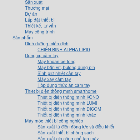
Sản xuất
Thương mại
Dự án
Lắp đặt thiết bị
Thiết kế, tư vấn
Máy công trình
Sản phẩm
Dinh dưỡng miễn dịch
CHIẾN BINH ALPHA LIPID
Dụng cụ cầm tay
Máy khoan bê tông
Máy bắn vít, bulong dùng pin
Bình giữ nhiệt cần tay
Mấy xay cầm tay
Hộp đựng thức ăn cầm tay
Thiết bị điện thông minh smarthome
Thiết bị điện thông minh KONO
Thiết bị điện thông minh LUMI
Thiết bị điện thông minh DICOM
Thiết bị điện thông minh khác
Máy móc thiết bị công nghiệp
Sản xuất tủ điện động lực và điều khiển
Sản xuất thiết bị phòng sạch
Sản xuất gia công chế tạo máy