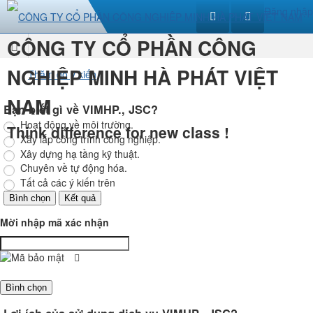
Đăng nhập
CÔNG TY CỔ PHẦN CÔNG
Trang
NGHIỆP MINH HÀ PHÁT VIỆT
Thăm dò ý kiến
nhất
NAM
Bạn biết gì về VIMHP., JSC?
Hoạt động về môi trường.
Think difference for new class !
Xây lắp công trình công nghiệp.
Xây dựng hạ tầng kỹ thuật.
Chuyên về tự động hóa.
Tất cả các ý kiến trên
Mời nhập mã xác nhận