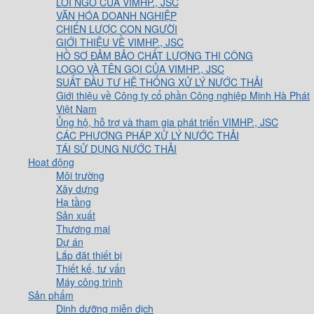
LỜI NGỎ CỦA VIMHP., JSC
VĂN HÓA DOANH NGHIỆP
CHIẾN LƯỢC CON NGƯỜI
GIỚI THIỆU VỀ VIMHP., JSC
HỒ SƠ ĐẢM BẢO CHẤT LƯỢNG THI CÔNG
LOGO VÀ TÊN GỌI CỦA VIMHP., JSC
SUẤT ĐẦU TƯ HỆ THỐNG XỬ LÝ NƯỚC THẢI
Giới thiệu về Công ty cổ phần Công nghiệp Minh Hà Phát
Việt Nam
Ủng hộ, hỗ trợ và tham gia phát triển VIMHP., JSC
CÁC PHƯƠNG PHÁP XỬ LÝ NƯỚC THẢI
TÁI SỬ DỤNG NƯỚC THẢI
Hoạt động
Môi trường
Xây dựng
Hạ tầng
Sản xuất
Thương mại
Dự án
Lắp đặt thiết bị
Thiết kế, tư vấn
Máy công trình
Sản phẩm
Dinh dưỡng miễn dịch