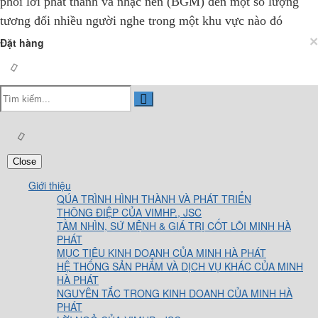
phối lời phát thanh và nhạc nền (BGM) đến một số lượng
tương đối nhiều người nghe trong một khu vực nào đó
×
Đặt hàng
Close
Giới thiệu
QÚA TRÌNH HÌNH THÀNH VÀ PHÁT TRIỂN
THÔNG ĐIỆP CỦA VIMHP., JSC
TẦM NHÌN, SỨ MỆNH & GIÁ TRỊ CỐT LÕI MINH HÀ
PHÁT
MỤC TIÊU KINH DOANH CỦA MINH HÀ PHÁT
HỆ THỐNG SẢN PHẨM VÀ DỊCH VỤ KHÁC CỦA MINH
HÀ PHÁT
NGUYÊN TẮC TRONG KINH DOANH CỦA MINH HÀ
PHÁT