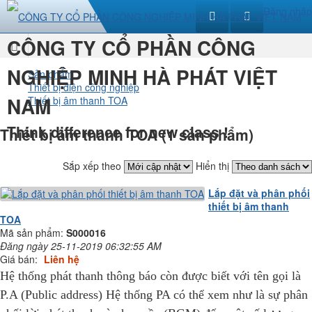
Đăng nhập
CÔNG TY CỔ PHẦN CÔNG
Trang
NGHIỆP MINH HÀ PHÁT VIỆT
Sản phẩm
Thiết bị điện công nghiệp
nhất
NAM
Thiết bị âm thanh TOA
Think difference for new class !
Thiết bị âm thanh TOA (1 sản phẩm)
Sắp xếp theo
Hiển thị
Lắp đặt và phân phối
thiết bị âm thanh
TOA
Mã sản phẩm:
S000016
Đăng ngày 25-11-2019 06:32:55 AM
Giá bán:
Liên hệ
Hệ thống phát thanh thông báo còn được biết với tên gọi là
P.A (Public address) Hệ thống PA có thể xem như là sự phân