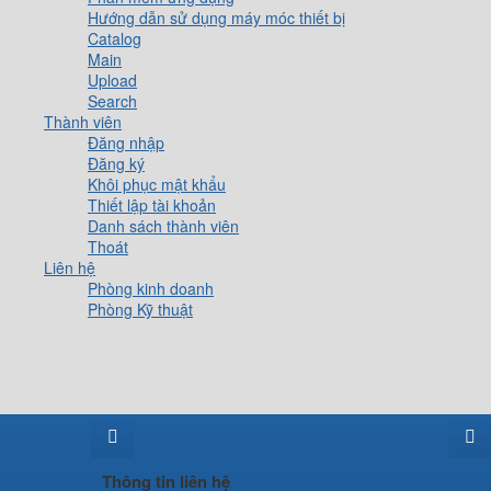
Hướng dẫn sử dụng máy móc thiết bị
Catalog
Main
Upload
Search
Thành viên
Đăng nhập
Đăng ký
Khôi phục mật khẩu
Thiết lập tài khoản
Danh sách thành viên
Thoát
Liên hệ
Phòng kinh doanh
Phòng Kỹ thuật
Thông tin liên hệ