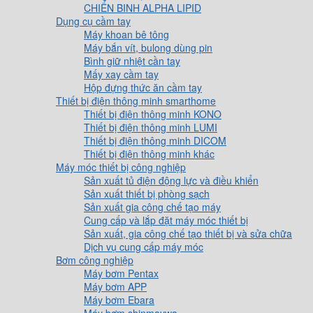
CHIẾN BINH ALPHA LIPID
Dụng cụ cầm tay
Máy khoan bê tông
Máy bắn vít, bulong dùng pin
Bình giữ nhiệt cần tay
Mấy xay cầm tay
Hộp đựng thức ăn cầm tay
Thiết bị điện thông minh smarthome
Thiết bị điện thông minh KONO
Thiết bị điện thông minh LUMI
Thiết bị điện thông minh DICOM
Thiết bị điện thông minh khác
Máy móc thiết bị công nghiệp
Sản xuất tủ điện động lực và điều khiển
Sản xuất thiết bị phòng sạch
Sản xuất gia công chế tạo máy
Cung cấp và lắp đặt máy móc thiết bị
Sản xuất, gia công chế tạo thiết bị và sửa chữa
Dịch vụ cung cấp máy móc
Bơm công nghiệp
Máy bơm Pentax
Máy bơm APP
Máy bơm Ebara