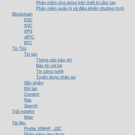
Phần mềm ứng dựng trên thiết bị cầm tay
Phần mềm quản lý và điều khiển chương trình
Blockchain
ESC
XVC
XPS
xBTC
BTC
Tin Tức
Tin tức
Thông cáo báo chí
Bản tin nội bộ
Tin công nghệ
Tuyển dụng nhân sự
Sản phẩm
Đối tác
Content
Rss
Search
Trải nghiệm
Main
Tài liệu
Profile VIMHP., JSC
Phần mềm ứng dụng