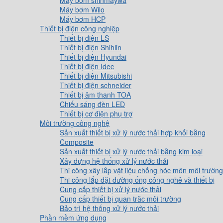
Máy bơm shinmaywa
Máy bơm Wilo
Máy bơm HCP
Thiết bị điện công nghiệp
Thiết bị điện LS
Thiết bị điện Shihlin
Thiết bị điện Hyundai
Thiết bị điện Idec
Thiết bị điện Mitsubishi
Thiết bị điện schneider
Thiết bị âm thanh TOA
Chiếu sáng đèn LED
Thiết bị cơ điện phụ trợ
Môi trường công nghệ
Sản xuất thiết bị xử lý nước thải hợp khối bằng
Composite
Sản xuất thiết bị xử lý nước thải bằng kim loại
Xây dựng hệ thống xử lý nước thải
Thi công xây lắp vật liệu chống hóc môn môi trường
Thi công lắp đặt đường ống công nghê và thiết bị
Cung cấp thiết bị xử lý nước thải
Cung cấp thiết bị quan trăc môi trường
Bảo trì hệ thống xử lý nước thải
Phần mềm ứng dụng