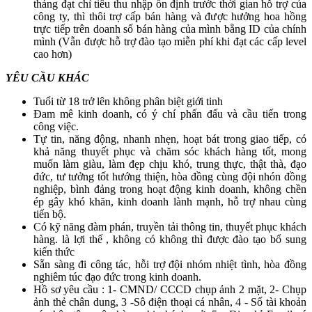
tháng đạt chỉ tiêu thu nhập ổn định trước thời gian hỗ trợ của
công ty, thì thôi trợ cấp bán hàng và được hưởng hoa hồng
trực tiếp trên doanh số bán hàng của mình bằng ID của chính
mình (Vẫn được hỗ trợ đào tạo miễn phí khi đạt các cấp level
cao hơn)
YÊU CẦU KHÁC
Tuổi từ 18 trở lên không phân biệt giới tinh
Đam mê kinh doanh, có ý chí phấn đấu và cầu tiến trong
công việc.
Tự tin, năng động, nhanh nhẹn, hoạt bát trong giao tiếp, có
khả năng thuyết phục và chăm sóc khách hàng tốt, mong
muốn làm giàu, làm đẹp chịu khó, trung thực, thật thà, đạo
đức, tư tưởng tốt hướng thiện, hòa đồng cùng đội nhón đồng
nghiệp, bình đảng trong hoạt động kinh doanh, không chền
ép gây khó khăn, kinh doanh lành mạnh, hỗ trợ nhau cùng
tiến bộ.
Có kỹ năng đàm phán, truyền tải thông tin, thuyết phục khách
hàng. là lợi thế , không có không thì được đào tạo bổ sung
kiến thức
Sẵn sàng đi công tác, hỗi trợ đội nhóm nhiệt tình, hòa đồng
nghiêm túc đạo đức trong kinh doanh.
Hồ sơ yêu cầu : 1- CMND/ CCCD chụp ảnh 2 mặt, 2- Chụp
ảnh thẻ chân dung, 3 -Sô điện thoại cá nhân, 4 - Số tài khoản