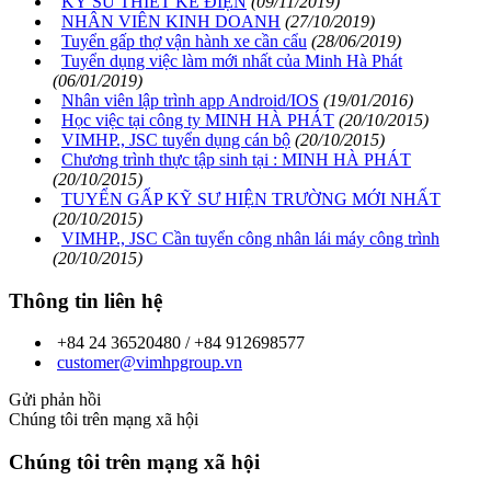
KỸ SƯ THIẾT KẾ ĐIỆN
(09/11/2019)
NHÂN VIÊN KINH DOANH
(27/10/2019)
Tuyển gấp thợ vận hành xe cần cẩu
(28/06/2019)
Tuyển dụng việc làm mới nhất của Minh Hà Phát
(06/01/2019)
Nhân viên lập trình app Android/IOS
(19/01/2016)
Học việc tại công ty MINH HÀ PHÁT
(20/10/2015)
VIMHP., JSC tuyển dụng cán bộ
(20/10/2015)
Chương trình thực tập sinh tại : MINH HÀ PHÁT
(20/10/2015)
TUYỂN GẤP KỸ SƯ HIỆN TRƯỜNG MỚI NHẤT
(20/10/2015)
VIMHP., JSC Cần tuyển công nhân lái máy công trình
(20/10/2015)
Thông tin liên hệ
+84 24 36520480 / +84 912698577
customer@vimhpgroup.vn
Gửi phản hồi
Chúng tôi trên mạng xã hội
Chúng tôi trên mạng xã hội