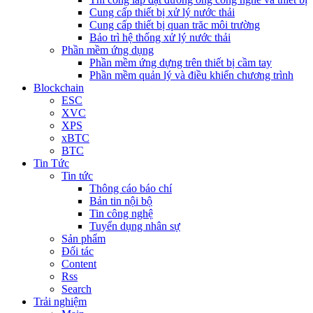
Cung cấp thiết bị xử lý nước thải
Cung cấp thiết bị quan trăc môi trường
Bảo trì hệ thống xử lý nước thải
Phần mềm ứng dụng
Phần mềm ứng dựng trên thiết bị cầm tay
Phần mềm quản lý và điều khiển chương trình
Blockchain
ESC
XVC
XPS
xBTC
BTC
Tin Tức
Tin tức
Thông cáo báo chí
Bản tin nội bộ
Tin công nghệ
Tuyển dụng nhân sự
Sản phẩm
Đối tác
Content
Rss
Search
Trải nghiệm