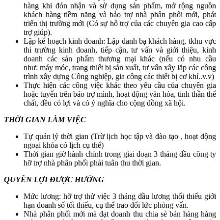
hàng khi đón nhận và sử dụng sản phẩm, mở rộng nguồn
khách hàng tiềm năng và bảo trợ nhà phân phối mới, phát
triển thị trường mới (Có sự hỗ trợ của các chuyên gia cao cấp
trợ giúp).
Lập kế hoạch kinh doanh: Lập danh bạ khách hàng, tkhu vực
thi trường kinh doanh, tiếp cận, tư vấn và giới thiệu, kinh
doanh các sản phẩm thương mại khác (nếu có nhu cầu
như: máy móc, trang thiết bị sản xuất, tư vấn xây lắp các công
trình xây dựng Công nghiệp, gia công các thiết bị cơ khí..v.v)
Thực hiện các công việc khác theo yêu cầu của chuyên gia
hoặc tuyến trên bảo trợ mình, hoạt động văn hóa, tinh thần thể
chất, đều có lợi và có ý nghĩa cho cộng đồng xã hội.
THỜI GIAN LÀM VIỆC
Tự quản lý thời gian (Trừ lịch học tập và đào tạo , hoạt động
ngoại khóa có lịch cụ thể)
Thời gian giờ hành chính trong giai đoạn 3 tháng đầu công ty
hỡ trợ nhà phân phối phải tuân thu thời gian.
QUYỀN LỢI ĐƯỢC HƯỞNG
Mức lương: hỡ trợ thử việc 3 tháng đầu lương thối thiểu giới
hạn doanh số tối thiểu, cụ thể trao đổi lức phỏng vấn.
Nhà phân phối mới mà đạt doanh thu chia sẻ bán hàng hàng