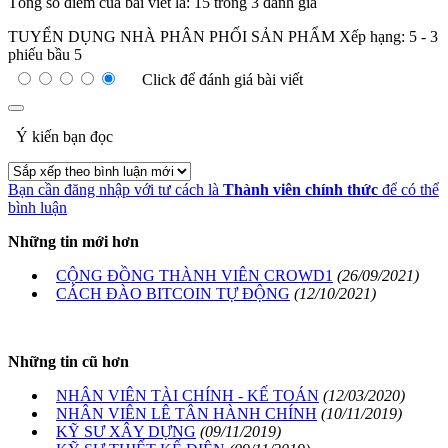
Tổng số điểm của bài viết là: 15 trong 3 đánh giá
TUYỂN DỤNG NHÀ PHÂN PHỐI SẢN PHẨM
Xếp hạng:
5
-
3
phiếu bầu
5
Click để đánh giá bài viết
Ý kiến bạn đọc
Bạn cần đăng nhập với tư cách là
Thành viên chính thức
để có thể
bình luận
Những tin mới hơn
CỘNG ĐỒNG THÀNH VIÊN CROWD1
(26/09/2021)
CÁCH ĐÀO BITCOIN TỰ ĐỘNG
(12/10/2021)
Những tin cũ hơn
NHÂN VIÊN TÀI CHÍNH - KẾ TOÁN
(12/03/2020)
NHÂN VIÊN LÊ TÂN HÀNH CHÍNH
(10/11/2019)
KỸ SƯ XÂY DỰNG
(09/11/2019)