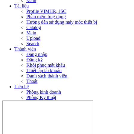
Main
Tài liệu
Profile VIMHP., JSC
Phần mềm ứng dụng
Hướng dẫn sử dụng máy móc thiết bị
Catalog
Main
Upload
Search
Thành viên
Đăng nhập
Đăng ký
Khôi phục mật khẩu
Thiết lập tài khoản
Danh sách thành viên
Thoát
Liên hệ
Phòng kinh doanh
Phòng Kỹ thuật