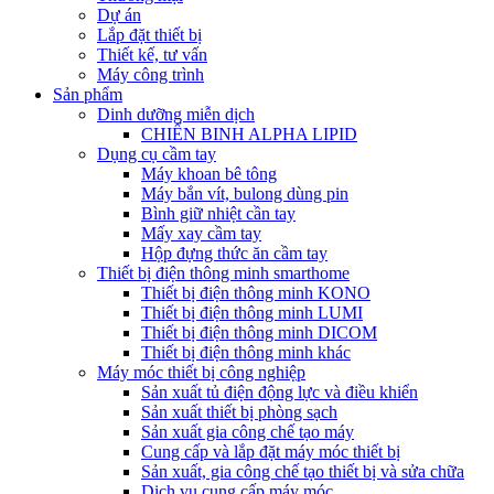
Dự án
Lắp đặt thiết bị
Thiết kế, tư vấn
Máy công trình
Sản phẩm
Dinh dưỡng miễn dịch
CHIẾN BINH ALPHA LIPID
Dụng cụ cầm tay
Máy khoan bê tông
Máy bắn vít, bulong dùng pin
Bình giữ nhiệt cần tay
Mấy xay cầm tay
Hộp đựng thức ăn cầm tay
Thiết bị điện thông minh smarthome
Thiết bị điện thông minh KONO
Thiết bị điện thông minh LUMI
Thiết bị điện thông minh DICOM
Thiết bị điện thông minh khác
Máy móc thiết bị công nghiệp
Sản xuất tủ điện động lực và điều khiển
Sản xuất thiết bị phòng sạch
Sản xuất gia công chế tạo máy
Cung cấp và lắp đặt máy móc thiết bị
Sản xuất, gia công chế tạo thiết bị và sửa chữa
Dịch vụ cung cấp máy móc