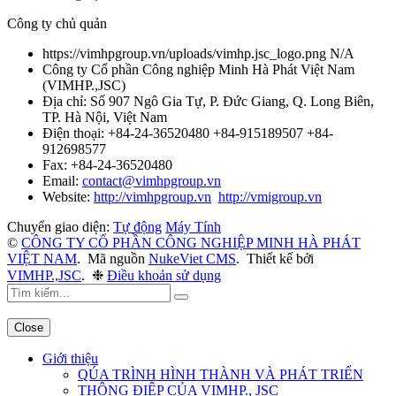
Công ty chủ quản
https://vimhpgroup.vn/uploads/vimhp.jsc_logo.png
N/A
Công ty Cổ phần Công nghiệp Minh Hà Phát Việt Nam
(
VIMHP.,JSC
)
Địa chỉ:
Số 907 Ngô Gia Tự, P. Đức Giang, Q. Long Biên,
TP. Hà Nội, Việt Nam
Điện thoại:
+84-24-36520480 +84-915189507 +84-
912698577
Fax:
+84-24-36520480
Email:
contact@vimhpgroup.vn
Website:
http://vimhpgroup.vn
http://vmigroup.vn
Chuyển giao diện:
Tự động
Máy Tính
©
CÔNG TY CỔ PHẦN CÔNG NGHIỆP MINH HÀ PHÁT
VIỆT NAM
.
Mã nguồn
NukeViet CMS
.
Thiết kế bởi
VIMHP.,JSC
.
❉
Điều khoản sử dụng
Close
Giới thiệu
QÚA TRÌNH HÌNH THÀNH VÀ PHÁT TRIỂN
THÔNG ĐIỆP CỦA VIMHP., JSC