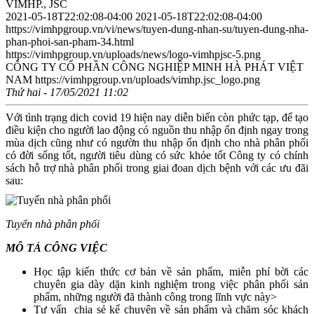
VIMHP., JSC
2021-05-18T22:02:08-04:00
2021-05-18T22:02:08-04:00
https://vimhpgroup.vn/vi/news/tuyen-dung-nhan-su/tuyen-dung-nha-
phan-phoi-san-pham-34.html
https://vimhpgroup.vn/uploads/news/logo-vimhpjsc-5.png
CÔNG TY CỔ PHẦN CÔNG NGHIỆP MINH HÀ PHÁT VIỆT
NAM
https://vimhpgroup.vn/uploads/vimhp.jsc_logo.png
Thứ hai - 17/05/2021 11:02
Với tình trạng dich covid 19 hiện nay diễn biến còn phức tạp, để tạo
điều kiện cho người lao động có nguồn thu nhập ổn định ngay trong
mùa dịch cũng như có ngườn thu nhập ổn định cho nhà phân phối
có đời sống tốt, người tiêu dùng có sức khỏe tốt Công ty có chính
sách hỗ trợ nhà phân phối trong giai đoan dịch bệnh với các ưu đãi
sau:
Tuyển nhà phân phối
MÔ TẢ CÔNG VIỆC
Học tập kiến thức cơ bản về sản phẩm, miễn phí bời các
chuyên gia dày dặn kinh nghiệm trong việc phân phối sản
phẩm, những người đã thành công trong lĩnh vực này>
Tư vấn chia sẻ kể chuyện về sản phẩm và chăm sóc khách