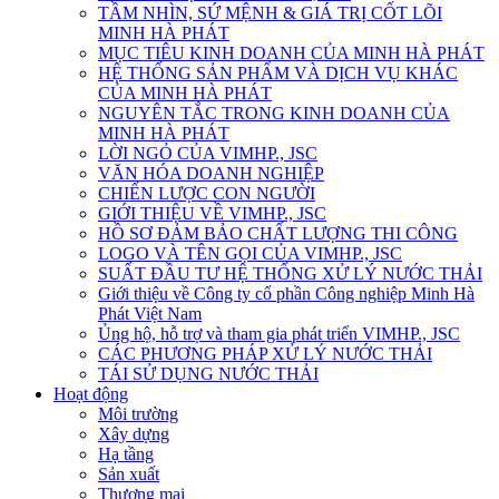
TẦM NHÌN, SỨ MỆNH & GIÁ TRỊ CỐT LÕI
MINH HÀ PHÁT
MỤC TIÊU KINH DOANH CỦA MINH HÀ PHÁT
HỆ THỐNG SẢN PHẨM VÀ DỊCH VỤ KHÁC
CỦA MINH HÀ PHÁT
NGUYÊN TẮC TRONG KINH DOANH CỦA
MINH HÀ PHÁT
LỜI NGỎ CỦA VIMHP., JSC
VĂN HÓA DOANH NGHIỆP
CHIẾN LƯỢC CON NGƯỜI
GIỚI THIỆU VỀ VIMHP., JSC
HỒ SƠ ĐẢM BẢO CHẤT LƯỢNG THI CÔNG
LOGO VÀ TÊN GỌI CỦA VIMHP., JSC
SUẤT ĐẦU TƯ HỆ THỐNG XỬ LÝ NƯỚC THẢI
Giới thiệu về Công ty cổ phần Công nghiệp Minh Hà
Phát Việt Nam
Ủng hộ, hỗ trợ và tham gia phát triển VIMHP., JSC
CÁC PHƯƠNG PHÁP XỬ LÝ NƯỚC THẢI
TÁI SỬ DỤNG NƯỚC THẢI
Hoạt động
Môi trường
Xây dựng
Hạ tầng
Sản xuất
Thương mại