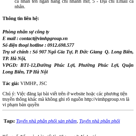
cá nhân tên ngân hàng chi nhánh mở, 5 - Địa chỉ Email cá
nhân.
Thông tin liên hệ:
Phòng nhân sự công ty
E mail : contact@vimhpgroup.vn
Số điện thoại hotline : 0912.698.577
Trụ sở chính : Số 907 Ngô Gia Tự, P. Đức Giang Q. Long Biên,
TP. Hà Nội,
VPGD: BT1-12,Đường Phúc Lợi, Phường Phúc Lợi, Quận
Long Biên, TP Hà Nội
Tác giả:
VIMHP., JSC
Chú ý: Việc đăng lại bài viết trên ở website hoặc các phương tiện
truyền thông khác mà không ghi rõ nguồn http://vimhpgroup.vn là
vi phạm bản quyền
Tags:
Tuyển nhà phân phối sản phẩm
,
Tuyển nhà phân phối