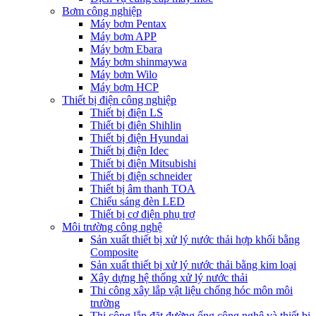
Bơm công nghiệp
Máy bơm Pentax
Máy bơm APP
Máy bơm Ebara
Máy bơm shinmaywa
Máy bơm Wilo
Máy bơm HCP
Thiết bị điện công nghiệp
Thiết bị điện LS
Thiết bị điện Shihlin
Thiết bị điện Hyundai
Thiết bị điện Idec
Thiết bị điện Mitsubishi
Thiết bị điện schneider
Thiết bị âm thanh TOA
Chiếu sáng đèn LED
Thiết bị cơ điện phụ trợ
Môi trường công nghệ
Sản xuất thiết bị xử lý nước thải hợp khối bằng
Composite
Sản xuất thiết bị xử lý nước thải bằng kim loại
Xây dựng hệ thống xử lý nước thải
Thi công xây lắp vật liệu chống hóc môn môi
trường
Thi công lắp đặt đường ống công nghê và thiết bị