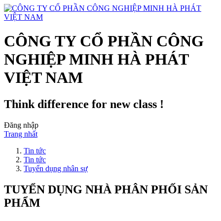
CÔNG TY CỔ PHẦN CÔNG
NGHIỆP MINH HÀ PHÁT
VIỆT NAM
Think difference for new class !
Đăng nhập
Trang nhất
Tin tức
Tin tức
Tuyển dụng nhân sự
TUYỂN DỤNG NHÀ PHÂN PHỐI SẢN
PHẨM