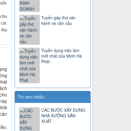
cuộc
 cho
Tuyển gấp thợ vận
hành xe cần cẩu
 các
 thụ
Tuyển dụng việc làm
mới nhất của Minh Hà
Phát
mạng
công
phát
dịch
 cho
Tin xem nhiều
 này
thời
CÁC BƯỚC XÂY DỰNG
 cần
NHÀ XƯỞNG SẢN
XUẤT
cầu,