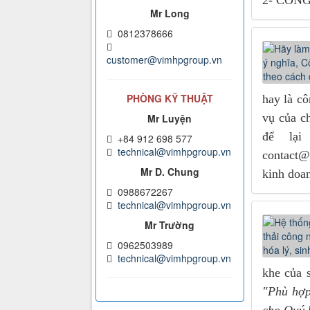
2- CÔN
Mr Long
0812378666
customer@vimhpgroup.vn
PHÒNG KỸ THUẬT
hay là cô
vụ của ch
Mr Luyện
để lại
+84 912 698 577
technical@vimhpgroup.vn
contact@
Mr D. Chung
kinh doa
0988672267
technical@vimhpgroup.vn
Mr Trường
0962503989
technical@vimhpgroup.vn
khe của 
"Phù hợp