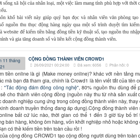
i sống xã hội của nhân loại, một việc làm mang tính phù hợp với thời 
yếu.
hôn khổ bài viết này giúp quý bạn đọc và nhân viên văn phòng tạo
số nguồn thu thục động hàng ngày qua một số trình duyệt tìm kiếm
và website để kiếm tiền bằng đồng tiền kỹ thuật số, tạo nguồn thu nhập
ình và gia tăng doanh số và liên kết cộng đồng thành viên.
CỘNG ĐỒNG THÀNH VIÊN CROWD1
26/09/2021 00:24:00
Đã xem: 6056
Phản hồi: 0
ếm tiền online là gì (Make money online)? khác với nền tảng 
ác mà bạn đã tham gia, chính là Crowd1 là tên viết tắt của tên 
 :
"Tác động đám đông công nghệ"
, 80% nguồn thu dùng để 
a sẻ cho thành viên cộng đồng (nguồn này thu từ nhà sản xuất 
c doanh nghiệp cung ứng trong công đồng thành viên này, thay
kinh doanh truyền thống đang áp dụng).Cộng đồng thành viên
online bất cứ lúc nào, thời gian có thể 1 đến 3 giờ tùy bố trí 
ng bán hàng, không ôm hàng, vốn khởi nghiệp nhỏ hoặc không
n có thề kiếm tiền trên toàn cầu rồi !
 của cộng đồng CROWD1 tạo cộng đồng người dùng trên toàn 