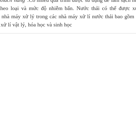
khách hàng"
.Có nhiều quá trình được sử dụng để làm sạch 
 theo loại và mức độ nhiễm bẩn. Nước thải có thể được x
c nhà máy xử lý trong các nhà máy xử lí nước thải bao gồm
 xử lí vật lý, hóa học và sinh học