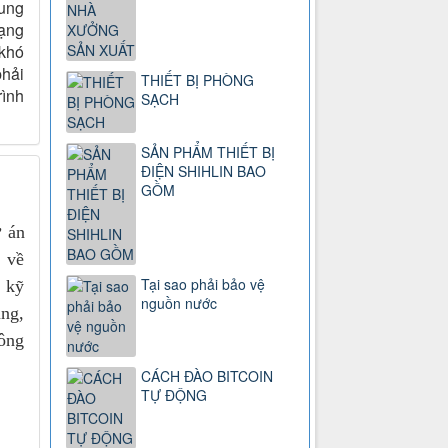
cung
mạng
 khó
hải
THIẾT BỊ PHÒNG
rình
SẠCH
SẢN PHẨM THIẾT BỊ
ĐIỆN SHIHLIN BAO
GỒM
ự án
í về
Tại sao phải bảo vệ
 kỹ
nguồn nước
ụng,
công
CÁCH ĐÀO BITCOIN
TỰ ĐỘNG