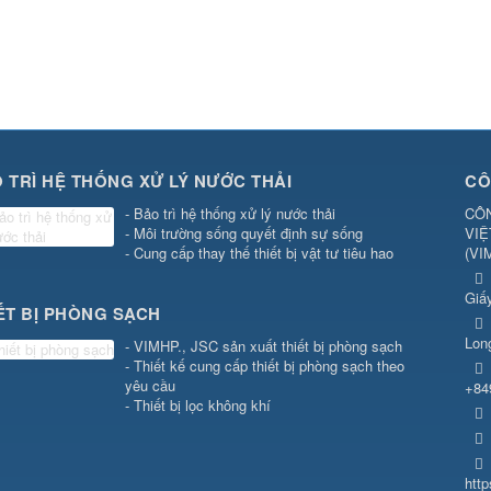
 TRÌ HỆ THỐNG XỬ LÝ NƯỚC THẢI
CÔ
- Bảo trì hệ thống xử lý nước thải
CÔN
- Môi trường sống quyết định sự sống
VIỆ
- Cung cấp thay thế thiết bị vật tư tiêu hao
(
VI
Giấ
ẾT BỊ PHÒNG SẠCH
Lon
- VIMHP., JSC sản xuất thiết bị phòng sạch
- Thiết kế cung cấp thiết bị phòng sạch theo
yêu cầu
+84
- Thiết bị lọc không khí
htt