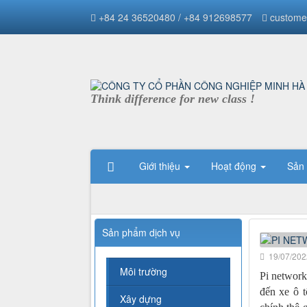
+84 24 36520480 / +84 912698577
custome
Think difference for new class !
Giới thiệu
Hoạt động
Sản
Sản phẩm dịch vụ
19/07/202
Môi trường
Pi network
đến xe ô 
Xây dựng