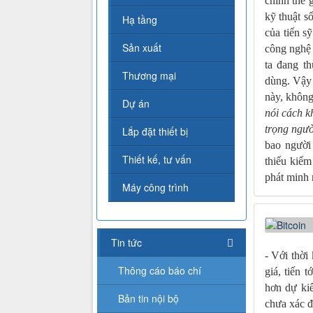
chính thê g
kỹ thuật s
Hạ tầng
của tiến s
Sản xuất
công nghệ t
ta đang t
Thương mại
dùng. Vậy 
này, không
Dự án
nói cách k
trọng ngườ
Lắp đặt thiết bị
bao người
Thiết kế, tư vấn
thiếu kiếm
phát minh 
Máy công trình
Tin tức
- Với thời
Thông cáo báo chí
giá, tiến 
hơn dự kiế
Bản tin nội bộ
chưa xác đ