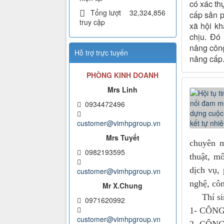
có xác t
Tổng lượt
32,324,856
cấp sản p
truy cập
xã hội kh
chịu. Đó
nâng công
Hỗ trợ trực tuyến
nâng cấp
PHÒNG KINH DOANH
Mrs Linh
0934472496
customer@vimhpgroup.vn
Mrs Tuyết
chuyên m
0982193595
thuật, m
dịch vụ,
customer@vimhpgroup.vn
nghệ, côn
Mr X.Chung
Thí sinh
0971620992
1- CÔNG
customer@vimhpgroup.vn