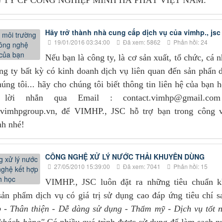
G TY CP CÔNG NGHIỆP MINH HÀ PHÁT VIỆT NAM.
Hãy trở thành nhà cung cấp dịch vụ của vimhp., jsc
19/01/2016 03:34:00
Đã xem: 5862
Phản hồi: 24
Nếu bạn là công ty, là cơ sản xuất, tổ chức, cá 
ng ty bất kỳ có kinh doanh dịch vụ liên quan đến sản phẩn 
úng tôi... hãy cho chúng tôi biết thông tin liên hệ của bạn 
 lời nhắn qua Email : contact.vimhp@gmail.co
vimhpgroup.vn, để VIMHP., JSC hỗ trợ bạn trong công v
nh nhé!
CÔNG NGHỆ XỬ LÝ NƯỚC THẢI KHUYÊN DÙNG
27/05/2010 15:39:00
Đã xem: 7041
Phản hồi: 15
VIMHP., JSC luôn đặt ra những tiêu chuẩn k
sản phẩm dịch vụ có giá trị sử dụng cao đáp ứng tiêu chí s
 - Thân thiện - Dễ dàng sử dụng - Thẩm mỹ - Dịch vụ tốt 