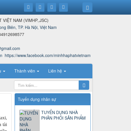
T VIỆT NAM
(
VIMHP.,JSC
)
ong Biên, TP. Hà Nội, Việt Nam
84912698577
@gmail.com
vn
https://www.facebook.com/minhhaphatvietnam
ệu
Thành viên
Liên hệ
Tuyển dụng nhân sự
TUYỂN DỤNG NHÀ
PHÂN PHỐI SẢN PHẨM
axi,
 tài