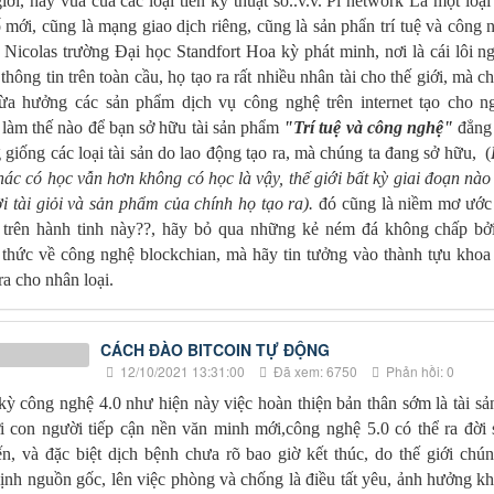
iới, hay vua của các loại tiền kỹ thuật số..v.v. Pi network Là một loại 
ố mới, cũng là mạng giao dịch riêng, cũng là sản phẩn trí tuệ và công 
ỹ Nicolas trường Đại học Standfort Hoa kỳ phát minh, nơi là cái lôi n
hông tin trên toàn cầu, họ tạo ra rất nhiều nhân tài cho thế giới, mà c
hừa hưởng các sản phẩm dịch vụ công nghệ trên internet tạo cho n
làm thế nào để bạn sở hữu tài sản phẩm
"Trí tuệ và công nghệ"
đẳng
 giống các loại tài sản do lao động tạo ra, mà chúng ta đang sở hữu, (
hác có học vẫn hơn không có học là vậy, thế giới bất kỳ giai đoạn nào
i tài giỏi và sản phẩm của chính họ tạo ra).
đó cũng là niềm mơ ước
 trên hành tinh này??, hãy bỏ qua những kẻ ném đá không chấp bở
 thức về công nghệ blockchian, mà hãy tin tưởng vào thành tựu khoa
ra cho nhân loại.
CÁCH ĐÀO BITCOIN TỰ ĐỘNG
12/10/2021 13:31:00
Đã xem: 6750
Phản hồi: 0
 kỳ công nghệ 4.0 như hiện này việc hoàn thiện bản thân sớm là tài sả
tới con người tiếp cận nền văn minh mới,công nghệ 5.0 có thể ra đời
n, và đặc biệt dịch bệnh chưa rõ bao giờ kết thúc, do thế giới chún
ịnh nguồn gốc, lên việc phòng và chống là điều tất yêu, ảnh hưởng k