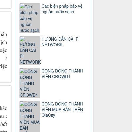
Các biện pháp bảo vệ
nguồn nước sạch
nhân
HƯỚNG DẪN CÀI PI
dịch
NETWORK
hoặc
m /
iệc
CỘNG ĐỒNG THÀNH
VIÊN CROWD1
CỘNG ĐỒNG THÀNH
hắc
VIÊN MUA BÁN TRÊN
OlaCity
au :
nhất