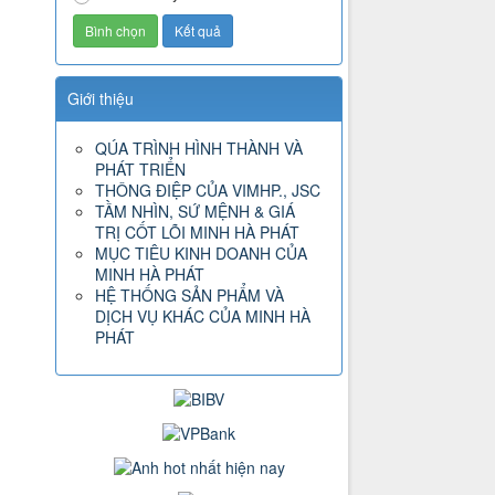
Giới thiệu
QÚA TRÌNH HÌNH THÀNH VÀ
PHÁT TRIỂN
THÔNG ĐIỆP CỦA VIMHP., JSC
TẦM NHÌN, SỨ MỆNH & GIÁ
TRỊ CỐT LÕI MINH HÀ PHÁT
MỤC TIÊU KINH DOANH CỦA
MINH HÀ PHÁT
HỆ THỐNG SẢN PHẨM VÀ
DỊCH VỤ KHÁC CỦA MINH HÀ
PHÁT