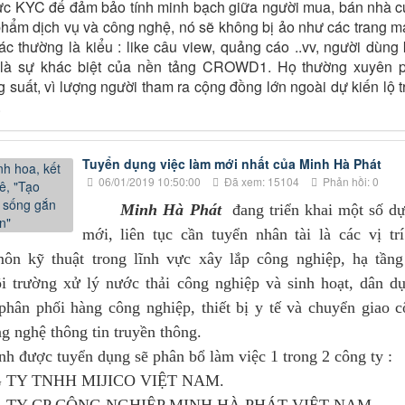
hực KYC để đảm bảo tính minh bạch giữa người mua, bán nhà 
hẩm dịch vụ và công nghệ, nó sẽ không bị ảo như các trang 
ác thường là kiểu : like câu view, quảng cáo ..vv, người dùng
 là sự khác biệt của nền tảng CROWD1. Họ thường xuyên p
 suất, vì lượng người tham ra cộng đồng lớn ngoài dự kiến lộ t
.
Tuyển dụng việc làm mới nhất của Minh Hà Phát
06/01/2019 10:50:00
Đã xem: 15104
Phản hồi: 0
Minh Hà Phát
đang triển khai một số d
mới, liên tục cần tuyển nhân tài là các vị tr
ôn kỹ thuật trong lĩnh vực xây lắp công nghiệp, hạ tầng
ôi trường xử lý nước thải công nghiệp và sinh hoạt, dân d
 phân phối hàng công nghiệp, thiết bị y tế và chuyển giao 
g nghệ thông tin truyền thông.
 được tuyển dụng sẽ phân bổ làm việc 1 trong 2 công ty :
 TY TNHH MIJICO VIỆT NAM.