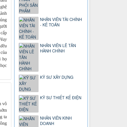
tiền
nghệ
gành
NHÂN VIÊN TÀI CHÍNH
húng
- KẾ TOÁN
gười
 cấp
Hay
NHÂN VIÊN LÊ TÂN
 đều
HÀNH CHÍNH
 của
i họ
 học
KỸ SƯ XÂY DỰNG
KỸ SƯ THIẾT KẾ ĐIỆN
n vô
 sớm
g ta
NHÂN VIÊN KINH
DOANH
hông