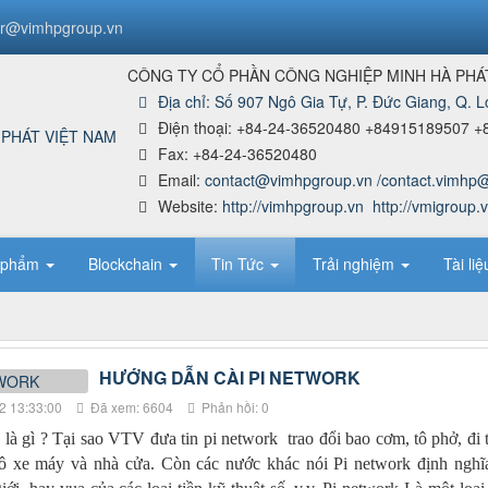
r@vimhpgroup.vn
CÔNG TY CỔ PHẦN CÔNG NGHIỆP MINH HÀ PHÁ
Địa chỉ:
Số 907 Ngô Gia Tự, P. Đức Giang, Q. L
Điện thoại:
+84-24-36520480 +84915189507 +
Fax:
+84-24-36520480
Email:
contact@vimhpgroup.vn /contact.vimhp
Website:
http://vimhpgroup.vn
http://vmigroup.
 phẩm
Blockchain
Tin Tức
Trải nghiệm
Tài li
HƯỚNG DẪN CÀI PI NETWORK
2 13:33:00
Đã xem: 6604
Phản hồi: 0
 là gì ? Tại sao VTV đưa tin pi network trao đổi bao cơm, tô phở, đi t
tô xe máy và nhà cửa. Còn các nước khác nói Pi network định nghĩa