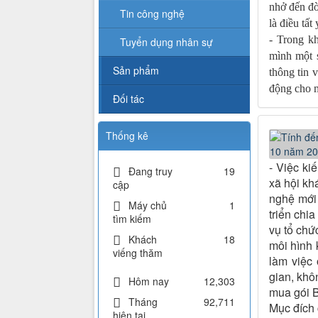
nhở đến đờ
Tin công nghệ
là điều tất 
- Trong k
Tuyển dụng nhân sự
mình một 
Sản phẩm
thông tin 
động cho m
Đối tác
Thống kê
- Việc ki
Đang truy
19
xã hội kh
cập
nghệ mới
Máy chủ
1
triển chi
tìm kiếm
vụ tổ chứ
Khách
18
môi hình 
viếng thăm
làm việc 
gian, khô
Hôm nay
12,303
mua gói Bạ
Tháng
92,711
Mục đích
hiện tại