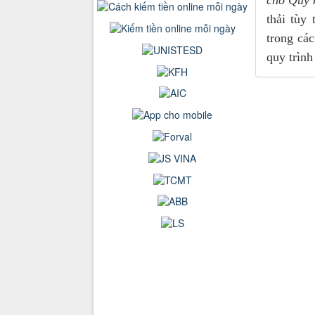
cho Quý 
thải tùy
trong cá
quy trình