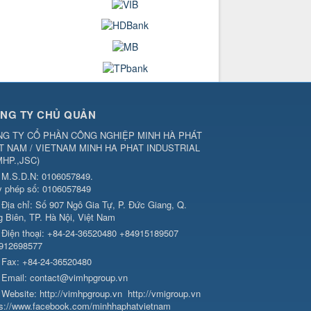
NG TY CHỦ QUẢN
G TY CỔ PHẦN CÔNG NGHIỆP MINH HÀ PHÁT
T NAM / VIETNAM MINH HA PHAT INDUSTRIAL
MHP.,JSC
)
M.S.D.N: 0106057849.
y phép số: 0106057849
Địa chỉ:
Số 907 Ngô Gia Tự, P. Đức Giang, Q.
g Biên, TP. Hà Nội, Việt Nam
Điện thoại:
+84-24-36520480 +84915189507
912698577
Fax:
+84-24-36520480
Email:
contact@vimhpgroup.vn
Website:
http://vimhpgroup.vn
http://vmigroup.vn
ps://www.facebook.com/minhhaphatvietnam