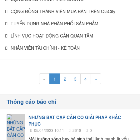
CỘNG ĐỒNG THÀNH VIÊN MUA BÁN TRÊN OlaCity
TUYỂN DỤNG NHÀ PHÂN PHỐI SẢN PHẨM
LĨNH VỰC HOẠT ĐỘNG CẦN QUAN TÂM
NHÂN VIÊN TÀI CHÍNH - KẾ TOÁN
«
1
2
3
4
»
Thông cáo báo chí
NHỮNG BÁT CẬP CẦN CÓ GIẢI PHÁP KHẮC
PHỤC
05/04/2023 10:11
2618
0
Môi trường sống hay hệ sinh thái lành mạnh là yếu