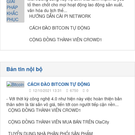
tố then chốt cho mọi hoạt động lao động sản xuất,
văn hóa du lịch thể...
HƯỚNG DẪN CÀI PI NETWORK
CÁCH ĐÀO BITCOIN TỰ ĐỘNG
CỘNG ĐỒNG THÀNH VIÊN CROWD1
Bản tin nội bộ
CÁCH ĐÀO BITCOIN TỰ ĐỘNG
12/10/2021 13:31
6750
0
- Với thời kỳ công nghệ 4.0 như hiện này việc hoàn thiện bản
thân sớm là tài sản vô giá, tiến tới con người tiếp cận nền...
CỘNG ĐỒNG THÀNH VIÊN CROWD1
CỘNG ĐỒNG THÀNH VIÊN MUA BÁN TRÊN OlaCity
TUYỂN DỤNG NHÀ PHÂN PHỐI SẢN PHẨM