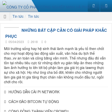
Tin tức
Tin tức
NHỮNG BÁT CẬP CẦN CÓ GIẢI PHÁP KHẮC
PHỤC
05/04/2023
2618
0
Môi trường sống hay hệ sinh thái lành mạnh là yếu tố then chốt
cho mọi hoạt động lao động sản xuất, văn hóa du lịch thể
thao..vv an toàn và công bằng văn minh. Thế nhưng đâu đó vẫn
tồn tại nhiều tiêu cực từ những dịch vụ gián tiếp ăn theo những
làm ảnh hưởng to lớn tới bộ phận làm gia giá trị gia tawmg thực
sự cho xã hội. Họ như ông cha bố đời, khiến cho những người
làm gia giá trị gia tăng thực chán nản không muốn đầu tư, ngồi
chới cho rồi.
HƯỚNG DẪN CÀI PI NETWORK
CÁCH ĐÀO BITCOIN TỰ ĐỘNG
CỘNG ĐỒNG THÀNH VIÊN CROWD1