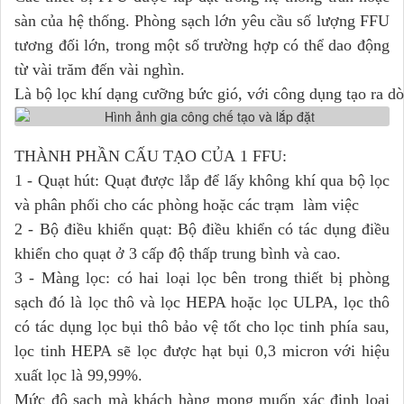
sàn của hệ thống. Phòng sạch lớn yêu cầu số lượng FFU
tương đối lớn, trong một số trường hợp có thể dao động
từ vài trăm đến vài nghìn.
Là bộ lọc khí dạng cưỡng bức gió, với công dụng tạo ra dò
THÀNH PHẦN CẤU TẠO CỦA 1 FFU:
1 - Quạt hút: Quạt được lắp để lấy không khí qua bộ lọc
và phân phối cho các phòng hoặc các trạm làm việc
2 - Bộ điều khiển quạt: Bộ điều khiển có tác dụng điều
khiển cho quạt ở 3 cấp độ thấp trung bình và cao.
3 - Màng lọc: có hai loại lọc bên trong thiết bị phòng
sạch đó là lọc thô và lọc HEPA hoặc lọc ULPA, lọc thô
có tác dụng lọc bụi thô bảo vệ tốt cho lọc tinh phía sau,
lọc tinh HEPA sẽ lọc được hạt bụi 0,3 micron với hiệu
xuất lọc là 99,99%.
Mức độ sạch mà khách hàng mong muốn xác định loại