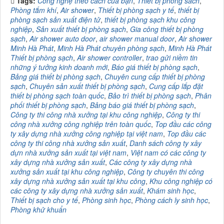
Tags:
Công nghệ theo cách của bạn
,
Thiết bị phòng sach
,
Phòng tắm khí
,
Air shower
,
Thiết bị phòng sạch y tế
,
thiết bị
phòng sạch sản xuất điện tử
,
thiết bị phòng sạch khu công
nghiệp
,
Sản xuất thiết bị phòng sạch
,
Gia công thiết bị phòng
sạch
,
Air shower auto door
,
air shower manual door
,
Air shower
Minh Hà Phát
,
Minh Hà Phát chuyên phòng sạch
,
Minh Hà Phát
Thiết bị phòng sạch
,
Air shower controller
,
trao gửi niềm tin
những ý tưởng kinh doanh mới
,
Báo giá thiết bị phòng sạch
,
Bảng giá thiết bị phòng sạch
,
Chuyên cung cấp thiết bị phòng
sạch
,
Chuyên sản xuất thiết bị phòng sạch
,
Cung cấp lắp đặt
thiết bị phòng sạch toàn quốc
,
Bảo trì thiết bị phòng sạch
,
Phân
phối thiết bị phòng sạch
,
Bảng báo giá thiết bị phòng sạch
,
Công ty thi công nhà xưởng tại khu công nghiệp
,
Công ty thi
công nhà xưởng công nghiệp trên toàn quốc
,
Top đầu các công
ty xây dựng nhà xưởng công nghiệp tại việt nam
,
Top đầu các
công ty thi công nhà xưởng sản xuất
,
Danh sách công ty xây
dựn nhà xưởng sản xuất tại việt nam
,
Việt nam có các công ty
xây dựng nhà xưởng sản xuất
,
Các công ty xây dựng nhà
xưởng sản xuất tại khu công nghiệp
,
Công ty chuyên thi công
xây dựng nhà xưởng sản xuất tại khu công
,
Khu công nghiệp có
các công ty xây dựng nhà xưởng sản xuất
,
Khám sinh học
,
Thiết bị sạch cho y tế
,
Phòng sinh học
,
Phòng cách ly sinh học
,
Phòng khử khuẩn