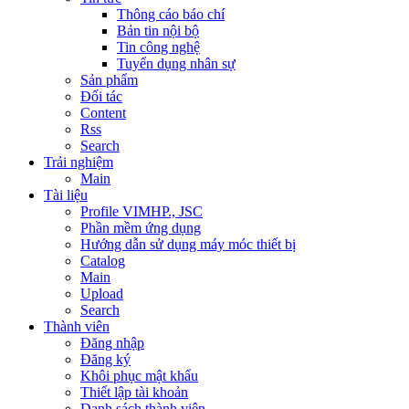
Thông cáo báo chí
Bản tin nội bộ
Tin công nghệ
Tuyển dụng nhân sự
Sản phẩm
Đối tác
Content
Rss
Search
Trải nghiệm
Main
Tài liệu
Profile VIMHP., JSC
Phần mềm ứng dụng
Hướng dẫn sử dụng máy móc thiết bị
Catalog
Main
Upload
Search
Thành viên
Đăng nhập
Đăng ký
Khôi phục mật khẩu
Thiết lập tài khoản
Danh sách thành viên