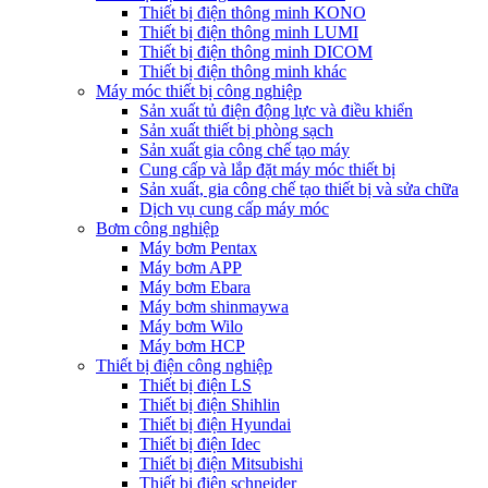
Thiết bị điện thông minh KONO
Thiết bị điện thông minh LUMI
Thiết bị điện thông minh DICOM
Thiết bị điện thông minh khác
Máy móc thiết bị công nghiệp
Sản xuất tủ điện động lực và điều khiển
Sản xuất thiết bị phòng sạch
Sản xuất gia công chế tạo máy
Cung cấp và lắp đặt máy móc thiết bị
Sản xuất, gia công chế tạo thiết bị và sửa chữa
Dịch vụ cung cấp máy móc
Bơm công nghiệp
Máy bơm Pentax
Máy bơm APP
Máy bơm Ebara
Máy bơm shinmaywa
Máy bơm Wilo
Máy bơm HCP
Thiết bị điện công nghiệp
Thiết bị điện LS
Thiết bị điện Shihlin
Thiết bị điện Hyundai
Thiết bị điện Idec
Thiết bị điện Mitsubishi
Thiết bị điện schneider