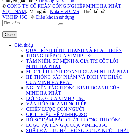
Chuyển giao diện:
Tự động
Máy Tính
©
CÔNG TY CỔ PHẦN CÔNG NGHIỆP MINH HÀ PHÁT
VIỆT NAM
.
Mã nguồn
NukeViet CMS
.
Thiết kế bởi
VIMHP.,JSC
.
❉
Điều khoản sử dụng
Close
Giới thiệu
QÚA TRÌNH HÌNH THÀNH VÀ PHÁT TRIỂN
THÔNG ĐIỆP CỦA VIMHP., JSC
TẦM NHÌN, SỨ MỆNH & GIÁ TRỊ CỐT LÕI
MINH HÀ PHÁT
MỤC TIÊU KINH DOANH CỦA MINH HÀ PHÁT
HỆ THỐNG SẢN PHẨM VÀ DỊCH VỤ KHÁC
CỦA MINH HÀ PHÁT
NGUYÊN TẮC TRONG KINH DOANH CỦA
MINH HÀ PHÁT
LỜI NGỎ CỦA VIMHP., JSC
VĂN HÓA DOANH NGHIỆP
CHIẾN LƯỢC CON NGƯỜI
GIỚI THIỆU VỀ VIMHP., JSC
HỒ SƠ ĐẢM BẢO CHẤT LƯỢNG THI CÔNG
LOGO VÀ TÊN GỌI CỦA VIMHP., JSC
SUẤT ĐẦU TƯ HỆ THỐNG XỬ LÝ NƯỚC THẢI