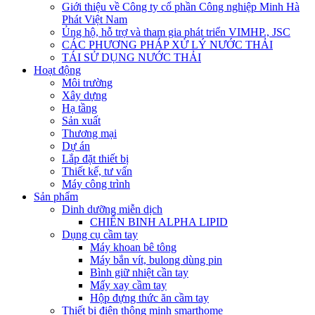
Giới thiệu về Công ty cổ phần Công nghiệp Minh Hà
Phát Việt Nam
Ủng hộ, hỗ trợ và tham gia phát triển VIMHP., JSC
CÁC PHƯƠNG PHÁP XỬ LÝ NƯỚC THẢI
TÁI SỬ DỤNG NƯỚC THẢI
Hoạt động
Môi trường
Xây dựng
Hạ tầng
Sản xuất
Thương mại
Dự án
Lắp đặt thiết bị
Thiết kế, tư vấn
Máy công trình
Sản phẩm
Dinh dưỡng miễn dịch
CHIẾN BINH ALPHA LIPID
Dụng cụ cầm tay
Máy khoan bê tông
Máy bắn vít, bulong dùng pin
Bình giữ nhiệt cần tay
Mấy xay cầm tay
Hộp đựng thức ăn cầm tay
Thiết bị điện thông minh smarthome