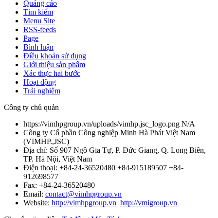
Quảng cáo
Tìm kiếm
Menu Site
RSS-feeds
Page
Bình luận
Điều khoản sử dụng
Giới thiệu sản phẩm
Xác thực hai bước
Hoạt động
Trải nghiệm
Công ty chủ quản
https://vimhpgroup.vn/uploads/vimhp.jsc_logo.png
N/A
Công ty Cổ phần Công nghiệp Minh Hà Phát Việt Nam
(
VIMHP.,JSC
)
Địa chỉ:
Số 907 Ngô Gia Tự, P. Đức Giang, Q. Long Biên,
TP. Hà Nội, Việt Nam
Điện thoại:
+84-24-36520480 +84-915189507 +84-
912698577
Fax:
+84-24-36520480
Email:
contact@vimhpgroup.vn
Website:
http://vimhpgroup.vn
http://vmigroup.vn