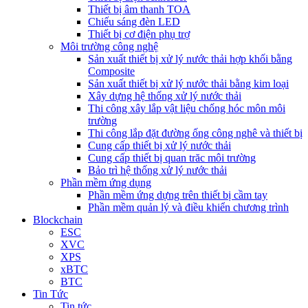
Thiết bị âm thanh TOA
Chiếu sáng đèn LED
Thiết bị cơ điện phụ trợ
Môi trường công nghệ
Sản xuất thiết bị xử lý nước thải hợp khối bằng
Composite
Sản xuất thiết bị xử lý nước thải bằng kim loại
Xây dựng hệ thống xử lý nước thải
Thi công xây lắp vật liệu chống hóc môn môi
trường
Thi công lắp đặt đường ống công nghê và thiết bị
Cung cấp thiết bị xử lý nước thải
Cung cấp thiết bị quan trăc môi trường
Bảo trì hệ thống xử lý nước thải
Phần mềm ứng dụng
Phần mềm ứng dựng trên thiết bị cầm tay
Phần mềm quản lý và điều khiển chương trình
Blockchain
ESC
XVC
XPS
xBTC
BTC
Tin Tức
Tin tức