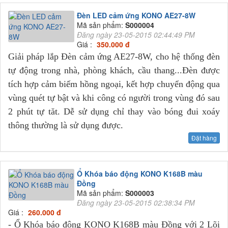
Đèn LED cảm ứng KONO AE27-8W
Mã sản phẩm:
S000004
Đăng ngày 23-05-2015 02:44:49 PM
Giá :
350.000 đ
Giải pháp lắp Đèn cảm ứng AE27-8W, cho hệ thống đèn
tự động trong nhà, phòng khách, cầu thang...Đèn được
tích hợp cảm biếm hồng ngoại, kết hợp chuyển động qua
vùng quét tự bật và khi công có người trong vùng đó sau
2 phút tự tăt. Dễ sử dụng chỉ thay vào bóng đui xoáy
thông thường là sử dụng được.
Đặt hàng
Ổ Khóa báo động KONO K168B màu
Đồng
Mã sản phẩm:
S000003
Đăng ngày 23-05-2015 02:38:34 PM
Giá :
260.000 đ
- Ổ Khóa báo động KONO K168B màu Đồng với 2 Lõi