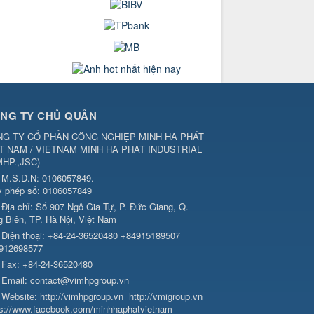
NG TY CHỦ QUẢN
G TY CỔ PHẦN CÔNG NGHIỆP MINH HÀ PHÁT
T NAM / VIETNAM MINH HA PHAT INDUSTRIAL
MHP.,JSC
)
M.S.D.N: 0106057849.
y phép số: 0106057849
Địa chỉ:
Số 907 Ngô Gia Tự, P. Đức Giang, Q.
g Biên, TP. Hà Nội, Việt Nam
Điện thoại:
+84-24-36520480 +84915189507
912698577
Fax:
+84-24-36520480
Email:
contact@vimhpgroup.vn
Website:
http://vimhpgroup.vn
http://vmigroup.vn
ps://www.facebook.com/minhhaphatvietnam