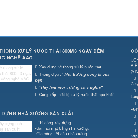
THỐNG XỬ LÝ NƯỚC THẢI 800M3 NGÀY ĐÊM
CÔ
NG NGHỆ AAO
CÔN
VIỆ
Xây dựng hệ thống xử lý nước thải
(
VI
Thông điệp :
" Môi trường sống là của
bạn"
Giấ
"Hãy làm môi trường có ý nghĩa"
Cung cấp thiết bị xử lý nước thải hợp khối
Lon
+84
 DỰNG NHÀ XƯỞNG SẢN XUẤT
- Thi công xây dựng
-San lấp mặt bằng nhà xưởng.
-Gia công kết cấu nhà xưởng.
htt