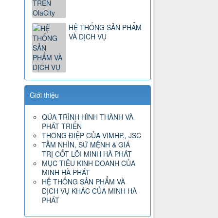
HỆ THỐNG SẢN PHẨM
VÀ DỊCH VỤ
Giới thiệu
QÚA TRÌNH HÌNH THÀNH VÀ
PHÁT TRIỂN
THÔNG ĐIỆP CỦA VIMHP., JSC
TẦM NHÌN, SỨ MỆNH & GIÁ
TRỊ CỐT LÕI MINH HÀ PHÁT
MỤC TIÊU KINH DOANH CỦA
MINH HÀ PHÁT
HỆ THỐNG SẢN PHẨM VÀ
DỊCH VỤ KHÁC CỦA MINH HÀ
PHÁT