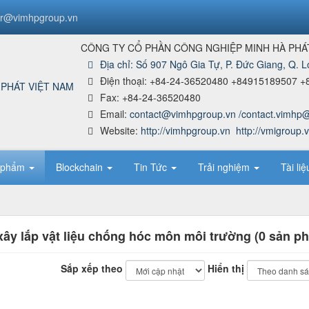
r@vimhpgroup.vn
CÔNG TY CỔ PHẦN CÔNG NGHIỆP MINH HÀ PHÁ
Địa chỉ:
Số 907 Ngô Gia Tự, P. Đức Giang, Q. L
Điện thoại:
+84-24-36520480 +84915189507 +
Fax:
+84-24-36520480
Email:
contact@vimhpgroup.vn /contact.vimhp
Website:
http://vimhpgroup.vn
http://vmigroup.
 phẩm
Blockchain
Tin Tức
Trải nghiệm
Tài li
xây lắp vật liệu chống hóc môn môi trường (0 sản p
Sắp xếp theo
Hiển thị