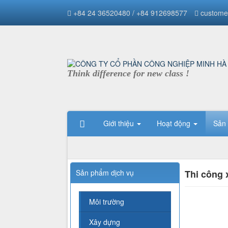
+84 24 36520480 / +84 912698577
custome
Think difference for new class !
Giới thiệu
Hoạt động
Sản
Sản phẩm dịch vụ
Thi công 
Môi trường
Xây dựng