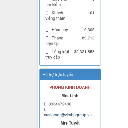
tìm kiếm
Khách
101
viếng thăm
Hôm nay
9,305
Tháng
89,713
hiện tại
Tổng lượt
32,321,858
truy cập
Hỗ trợ trực tuyến
PHÒNG KINH DOANH
Mrs Linh
0934472496
customer@vimhpgroup.vn
Mrs Tuyết