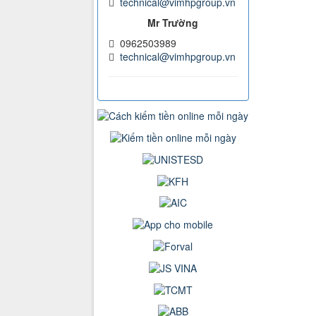
technical@vimhpgroup.vn
Mr Trường
0962503989
technical@vimhpgroup.vn