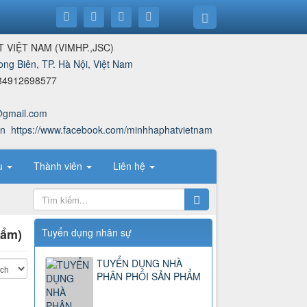
T VIỆT NAM
(
VIMHP.,JSC
)
ong Biên, TP. Hà Nội, Việt Nam
84912698577
@gmail.com
vn
https://www.facebook.com/minhhaphatvietnam
ệu
Thành viên
Liên hệ
hẩm)
Tuyển dụng nhân sự
TUYỂN DỤNG NHÀ
PHÂN PHỐI SẢN PHẨM