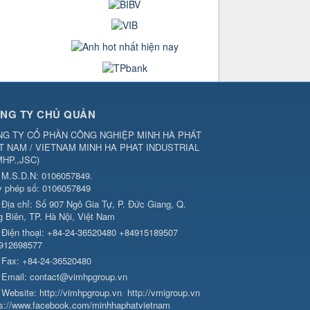
NG TY CHỦ QUẢN
G TY CỔ PHẦN CÔNG NGHIỆP MINH HÀ PHÁT
T NAM / VIETNAM MINH HA PHAT INDUSTRIAL
MHP.,JSC
)
M.S.D.N: 0106057849.
y phép số: 0106057849
Địa chỉ:
Số 907 Ngô Gia Tự, P. Đức Giang, Q.
g Biên, TP. Hà Nội, Việt Nam
Điện thoại:
+84-24-36520480 +84915189507
912698577
Fax:
+84-24-36520480
Email:
contact@vimhpgroup.vn
Website:
http://vimhpgroup.vn
http://vmigroup.vn
ps://www.facebook.com/minhhaphatvietnam