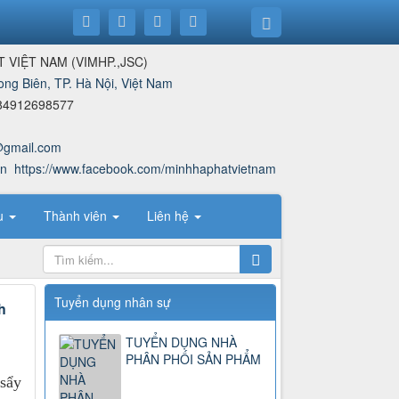
T VIỆT NAM
(
VIMHP.,JSC
)
ong Biên, TP. Hà Nội, Việt Nam
84912698577
@gmail.com
vn
https://www.facebook.com/minhhaphatvietnam
ệu
Thành viên
Liên hệ
Tuyển dụng nhân sự
h
TUYỂN DỤNG NHÀ
PHÂN PHỐI SẢN PHẨM
 sẩy