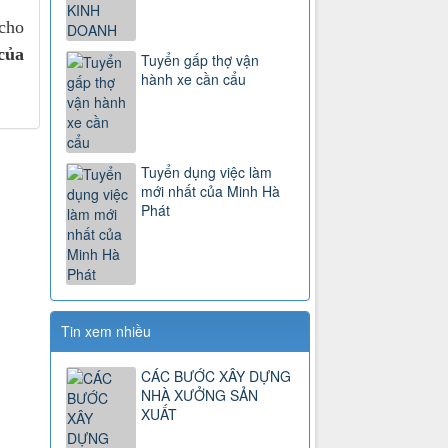
 cho
của
Tuyển gấp thợ vận
hành xe cần cẩu
Tuyển dụng việc làm
mới nhất của Minh Hà
Phát
Tin xem nhiều
CÁC BƯỚC XÂY DỰNG
NHÀ XƯỞNG SẢN
XUẤT