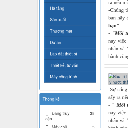
ra nếu mô
Hạ tầng
-Chúng t
bạn hãy 
Sản xuất
bạn"
Thương mại
-
"Môi t
nay việc
Dự án
nhân và
"
Lắp đặt thiết bị
hành cùng
Thiết kế, tư vấn
Máy công trình
-Sự sống
sẩy ra nế
Thống kê
- " Môi 
nay việc
Đang truy
38
cập
nhân và
"
Máy chủ
5