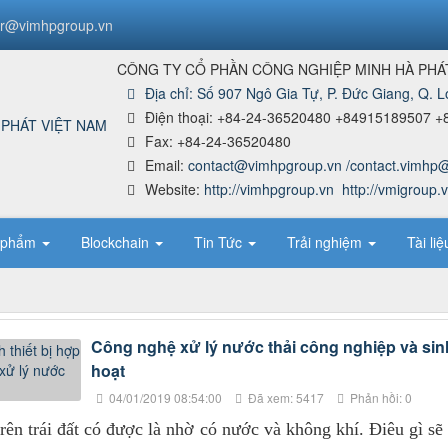
r@vimhpgroup.vn
CÔNG TY CỔ PHẦN CÔNG NGHIỆP MINH HÀ PHÁ
Địa chỉ:
Số 907 Ngô Gia Tự, P. Đức Giang, Q. L
Điện thoại:
+84-24-36520480 +84915189507 +
Fax:
+84-24-36520480
Email:
contact@vimhpgroup.vn /contact.vimhp
Website:
http://vimhpgroup.vn
http://vmigroup.
 phẩm
Blockchain
Tin Tức
Trải nghiệm
Tài li
Công nghệ xử lý nước thải công nghiệp và sin
hoạt
04/01/2019 08:54:00
Đã xem: 5417
Phản hồi: 0
rên trái đất có được là nhờ có nước và không khí. Điêu gì sẽ