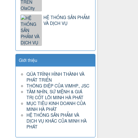
HỆ THỐNG SẢN PHẨM
VÀ DỊCH VỤ
Giới thiệu
QÚA TRÌNH HÌNH THÀNH VÀ
PHÁT TRIỂN
THÔNG ĐIỆP CỦA VIMHP., JSC
TẦM NHÌN, SỨ MỆNH & GIÁ
TRỊ CỐT LÕI MINH HÀ PHÁT
MỤC TIÊU KINH DOANH CỦA
MINH HÀ PHÁT
HỆ THỐNG SẢN PHẨM VÀ
DỊCH VỤ KHÁC CỦA MINH HÀ
PHÁT