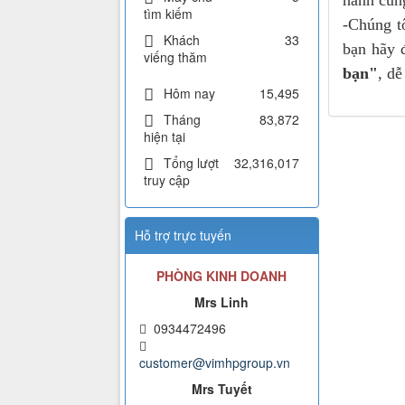
hành cùng
tìm kiếm
-Chúng t
Khách
33
bạn hãy 
viếng thăm
bạn"
, d
Hôm nay
15,495
Tháng
83,872
hiện tại
Tổng lượt
32,316,017
truy cập
Hỗ trợ trực tuyến
PHÒNG KINH DOANH
Mrs Linh
0934472496
customer@vimhpgroup.vn
Mrs Tuyết