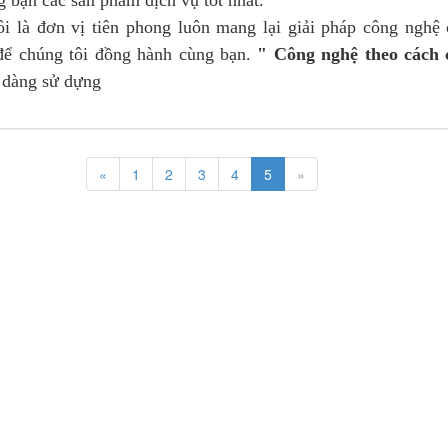
 bạn các sản phẩm dịch vụ tốt nhất.
ôi là đơn vị tiên phong luôn mang lại giải pháp công nghệ
để chúng tôi đồng hành cùng bạn.
" Công nghệ theo cách 
ễ dàng sử dựng
«
1
2
3
4
5
»