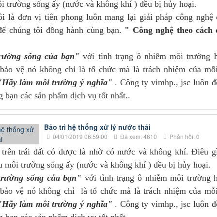
i trường sống ấy (nước và không khí ) đều bị hủy hoại.
ôi là đơn vị tiên phong luôn mang lại giải pháp công nghệ
để chúng tôi đồng hành cùng bạn.
" Công nghệ theo cách 
rường sống của bạn"
với tình trạng ô nhiễm môi trường 
 bảo vệ nó không chỉ là tổ chức mà là trách nhiệm của mỗ
Hãy làm môi trường ý nghĩa"
. Công ty vimhp., jsc luôn 
 bạn các sản phẩm dịch vụ tốt nhất..
Bảo trì hệ thống xử lý nước thải
04/01/2019 06:59:00
Đã xem: 4610
Phản hồi: 0
 trên trái đất có được là nhờ có nước và không khí. Điêu g
u môi trường sống ấy (nước và không khí ) đều bị hủy hoại.
trường sống của bạn"
với tình trạng ô nhiễm môi trường 
 bảo vệ nó không chỉ là tổ chức mà là trách nhiệm của mỗ
Hãy làm môi trường ý nghĩa"
. Công ty vimhp., jsc luôn 