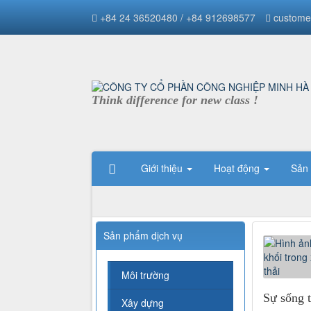
+84 24 36520480 / +84 912698577
custome
Think difference for new class !
Giới thiệu
Hoạt động
Sản
Sản phẩm dịch vụ
Môi trường
Sự sống t
Xây dựng