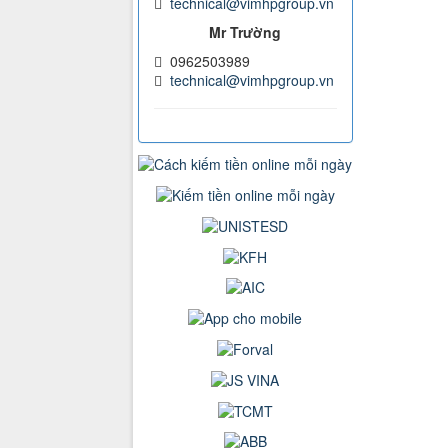
technical@vimhpgroup.vn
Mr Trường
0962503989
technical@vimhpgroup.vn