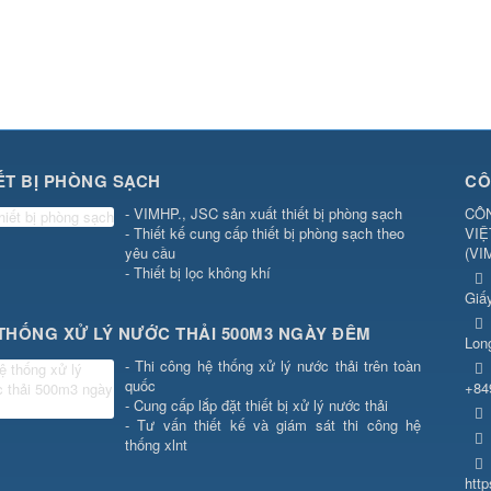
ẾT BỊ PHÒNG SẠCH
CÔ
- VIMHP., JSC sản xuất thiết bị phòng sạch
CÔN
- Thiết kế cung cấp thiết bị phòng sạch theo
VIỆ
yêu cầu
(
VI
- Thiết bị lọc không khí
Giấ
THỐNG XỬ LÝ NƯỚC THẢI 500M3 NGÀY ĐÊM
Lon
- Thi công hệ thống xử lý nước thải trên toàn
quốc
+84
- Cung cấp lắp đặt thiết bị xử lý nước thải
- Tư vấn thiết kế và giám sát thi công hệ
thống xlnt
htt