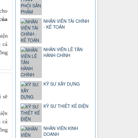
 cho
của
NHÂN VIÊN TÀI CHÍNH
- KẾ TOÁN
hiện
i cá
NHÂN VIÊN LÊ TÂN
đồng
HÀNH CHÍNH
KỸ SƯ XÂY DỰNG
ì sẽ
KỸ SƯ THIẾT KẾ ĐIỆN
hiện
i cá
NHÂN VIÊN KINH
đồng
DOANH