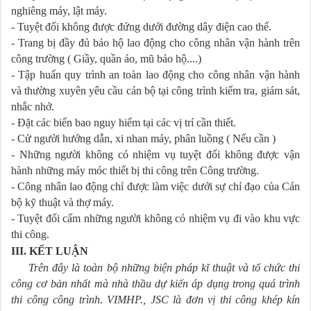
nghiêng máy, lật máy.
- Tuyệt đối không đư­ợc đứng d­ưới đ­ường dây điện cao thế.
- Trang bị đầy đủ bảo hộ lao động cho công nhân vận hành trên
công tr­ường ( Giầy, quần áo, mũ bảo hộ....)
- Tập huấn quy trình an toàn lao động cho công nhân vận hành
và thư­ờng xuyên yêu cầu cán bộ tại công trình kiểm tra, giám sát,
nhắc nhở.
- Đặt các biển bao nguy hiểm tại các vị trí cần thiết.
- Cử ng­ười hư­ớng dẫn, xi nhan máy, phân luồng ( Nếu cần )
- Những ng­ười không có nhiệm vụ tuyệt đối không đư­ợc vận
hành những máy móc thiết bị thi công trên Công tr­ường.
- Công nhân lao động chỉ đ­ược làm việc dưới sự chỉ đạo của Cán
bộ kỹ thuật và thợ máy.
- Tuyệt đối cấm những ng­ười không có nhiệm vụ đi vào khu vực
thi công.
III. KẾT LUẬN
Trên đây là toàn bộ những biện pháp kĩ thuật và tổ chức thi
công cơ bản nhất mà nhà thầu dự kiến áp dụng trong quá trình
thi công công trình. VIMHP., JSC là đơn vị thi công khép kín