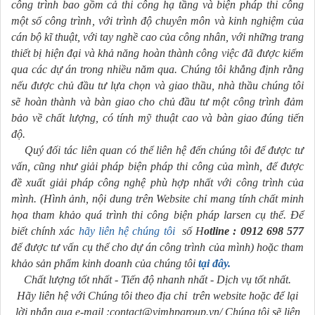
công trình bao gồm cả thi công hạ tầng và biện pháp thi công
một số công trình, với trình độ chuyên môn và kinh nghiệm của
cán bộ kĩ thuật, với tay nghề cao của công nhân, với những trang
thiết bị hiện đại và khả năng hoàn thành công việc đã được kiểm
qua các dự án trong nhiều năm qua. Chúng tôi khẳng định rằng
nếu được chủ đầu tư lựa chọn và giao thầu, nhà thầu chúng tôi
sẽ hoàn thành và bàn giao cho chủ đầu tư một công trình đảm
bảo về chất lượng, có tính mỹ thuật cao và bàn giao đúng tiến
độ.
Quý đối tác liên quan có thể liên hệ đến chúng tôi để được tư
vấn, cũng như giải pháp biện pháp thi công của mình, để được
đề xuất giải pháp công nghệ phù hợp nhất với công trình của
mình. (Hình ảnh, nội dung trên Website chỉ mang tính chất minh
họa tham khảo quá trình thi công biện pháp larsen cụ thể. Để
biết chính xác
hãy liên hệ chúng tôi
số H
otline : 0912 698 577
để được tư vấn cụ thể cho dự án công trình của mình) hoặc tham
khảo sản phẩm kinh doanh của chúng tôi
tại đây.
Chất lượng tốt nhất - Tiến độ nhanh nhất - Dịch vụ tốt nhất.
Hãy liên hệ với Chúng tôi theo địa chỉ trên website hoặc để lại
lời nhắn qua e-mail :contact@vimhpgroup.vn/ Chúng tôi sẽ liên