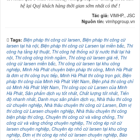
hệ lại Quý khách hàng thời gian sớm nhất có thể !
Tác giả:
VIMHP., JSC
Nguồn tin:
vimhpgroup.vn
Tags:
Biện pháp thi công cừ larsen
,
Biện pháp thi công cừ
larsen tại hà nội
,
Biện pháp thi công cừ Larsen tại miền bắc
,
Thi
công hạ tầng kỹ thuật
,
Thi công hệ thống xử lý nước thải tại hà
nội
,
Thi công công trình ngầm
,
Thi công cừ larsen giá rẻ
,
Thi
công cừ larsen miền bắc
,
Thi công cừ larsen tại khu công
nghiệp
,
Minh Hà Phát chuyên biện pháp thi công
,
Minh Hà Phát
là đơn vị thi công trực tiếp
,
Minh Hà Phát thi công trọn gói
,
Biện
pháp thi công của Minh Hà Phát Việt Nam
,
Biện phá thi công chỉ
có Minh Hà Phát Việt Nam
,
Thi công cọc cừ Larsen của Minh
Hà Phát
,
Sản phẩm dịch vụ tốt nhất
,
Chất lượng tốt nhất
,
Tiến
độ nhanh nhất
,
Danh mục sản phẩm dịch vụ
,
Nhà thầu thi công
cừ chuyên nghiệp
,
Nhà thâu chuyên thi công cừ Larsen
,
Đơn vị
thi công cừ Larsen chuyên nghiệp
,
Nhà thâu chuyên thi công
biện pháp thi công
,
Chuyên thi công cừ và văng chống
,
Thi
công cừ và văng chống chuyên nghiệp
,
Thi công ép rút cừ
larsen chuyên nghiệp
,
Chuyên ép nhổ cừ larsen tại khu công
nghiệp
,
Đơn vị thi công ép nhổ cừ larsen chuyên nghiệp
,
Báo