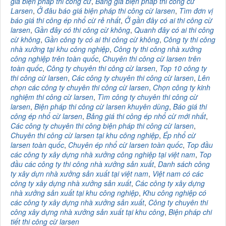
giá biện pháp thi công cừ
,
Bảng giá biện pháp thi công cừ
Larsen
,
Ở đâu báo giá biện pháp thi công cừ larsen
,
Tìm đơn vị
báo giá thi công ép nhổ cừ rẻ nhất
,
Ở gần đây có ai thi công cừ
larsen
,
Gần đây có thi công cừ không
,
Quanh đây có ai thi công
cừ không
,
Gần công ty có ai thi công cừ không
,
Công ty thi công
nhà xưởng tại khu công nghiệp
,
Công ty thi công nhà xưởng
công nghiệp trên toàn quốc
,
Chuyên thi công cừ larsen trên
toàn quốc
,
Công ty chuyên thi công cừ larsen
,
Top 10 công ty
thi công cừ larsen
,
Các công ty chuyên thi công cừ larsen
,
Lên
chọn các công ty chuyên thi công cừ larsen
,
Chọn công ty kinh
nghiệm thi công cừ larsen
,
Tìm công ty chuyên thi công cừ
larsen
,
Biện pháp thi công cừ larsen khuyên dùng
,
Báo giá thi
công ép nhổ cừ larsen
,
Bảng giá thi công ép nhổ cừ mới nhất
,
Các công ty chuyên thi công biện pháp thi công cừ larsen
,
Chuyên thi công cừ larsen tại khu công nghiệp
,
Ép nhổ cừ
larsen toàn quốc
,
Chuyên ép nhổ cừ larsen toàn quốc
,
Top đầu
các công ty xây dựng nhà xưởng công nghiệp tại việt nam
,
Top
đầu các công ty thi công nhà xưởng sản xuất
,
Danh sách công
ty xây dựn nhà xưởng sản xuất tại việt nam
,
Việt nam có các
công ty xây dựng nhà xưởng sản xuất
,
Các công ty xây dựng
nhà xưởng sản xuất tại khu công nghiệp
,
Khu công nghiệp có
các công ty xây dựng nhà xưởng sản xuất
,
Công ty chuyên thi
công xây dựng nhà xưởng sản xuất tại khu công
,
Biện pháp chi
tiết thi công cừ larsen