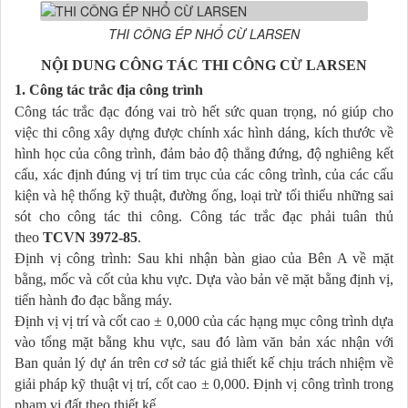
THI CÔNG ÉP NHỔ CỪ LARSEN
NỘI DUNG CÔNG TÁC THI CÔNG CỪ LARSEN
1. Công tác trắc địa công trình
Công tác trắc đạc đóng vai trò hết sức quan trọng, nó giúp cho
việc thi công xây dựng được chính xác hình dáng, kích thước về
hình học của công trình, đảm bảo độ thẳng đứng, độ nghiêng kết
cấu, xác định đúng vị trí tim trục của các công trình, của các cấu
kiện và hệ thống kỹ thuật, đường ống, loại trừ tối thiểu những sai
sót cho công tác thi công. Công tác trắc đạc phải tuân thủ
theo
TCVN 3972-85
.
Định vị công trình: Sau khi nhận bàn giao của Bên A về mặt
bằng, mốc và cốt của khu vực. Dựa vào bản vẽ mặt bằng định vị,
tiến hành đo đạc bằng máy.
Định vị vị trí và cốt cao ± 0,000 của các hạng mục công trình dựa
vào tổng mặt bằng khu vực, sau đó làm văn bản xác nhận với
Ban quản lý dự án trên cơ sở tác giả thiết kế chịu trách nhiệm về
giải pháp kỹ thuật vị trí, cốt cao ± 0,000. Định vị công trình trong
phạm vi đất theo thiết kế.