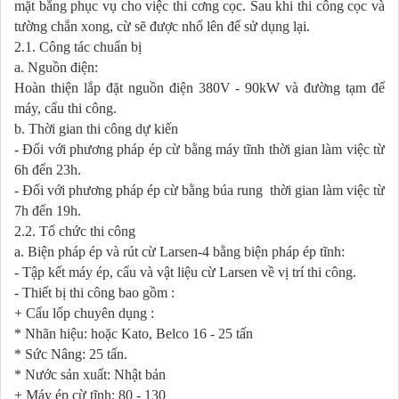
mặt bằng phục vụ cho việc thi cơng cọc. Sau khi thi công cọc và
tường chắn xong, cừ sẽ được nhổ lên để sử dụng lại.
2.1. Công tác chuẩn bị
a. Nguồn điện:
Hoàn thiện lắp đặt nguồn điện 380V - 90kW và đ­ường tạm để
máy, cẩu thi công.
b. Thời gian thi công dự kiến
- Đối với phương pháp ép cừ bằng máy tĩnh thời gian làm việc từ
6h đến 23h.
- Đối với ph­ương pháp ép cừ bằng búa rung thời gian làm việc từ
7h đến 19h.
2.2. Tổ chức thi công
a. Biện pháp ép và rút cừ Larsen-4 bằng biện pháp ép tĩnh:
- Tập kết máy ép, cẩu và vật liệu cừ Larsen về vị trí thi công.
- Thiết bị thi công bao gồm :
+ Cẩu lốp chuyên dụng :
* Nhãn hiệu: hoặc Kato, Belco 16 - 25 tấn
* Sức Nâng: 25 tấn.
* N­ước sản xuất: Nhật bản
+ Máy ép cừ tĩnh: 80 - 130