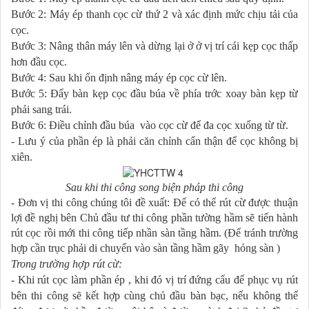
Bước 2: Máy ép thanh cọc cừ thứ 2 và xác định mức chịu tải của
cọc.
B­ước 3: Nâng thân máy lên và dừng lại ở ở vị trí cái kẹp cọc thấp
hơn đầu cọc.
Bư­ớc 4: Sau khi ổn định nâng máy ép cọc cừ lên.
B­ước 5: Đẩy bàn kẹp cọc đầu búa về phía tr­ớc xoay bàn kẹp từ
phải sang trái.
B­ước 6: Điều chỉnh đầu búa vào cọc cừ để đ­a cọc xuống từ từ.
- L­ưu ý của phần ép là phải căn chỉnh cẩn thận để cọc không bị
xiên.
Sau khi thi công song biện pháp thi công
- Đơn vị thi công chúng tôi đề xuất: Để có thể rút cừ đ­ược thuận
lợi đề nghị bên Chủ đầu t­ư thi công phần t­ường hầm sẽ tiến hành
rút cọc rồi mới thi công tiếp nhần sàn tầng hầm. (Để tránh trường
hợp cần trục phải di chuyển vào sàn tầng hầm gãy ­ hỏng sàn )
Trong trư­ờng hợp rút cừ:
- Khi rút cọc làm phần ép , khi đó vị trí đứng cẩu để phục vụ rút
bên thi công sẽ kết hợp cùng chủ đầu bàn bạc, nếu không thể