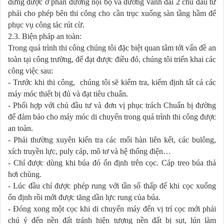
đứng đ­ược ở phần đ­ường nội bộ và đường vành đai 2 chủ đầu t­ư
phải cho phép bên thi công cho cần trục xuống sàn tầng hầm để
phục vụ công tác rút cừ.
2.3. Biện pháp an toàn:
Trong quá trình thi công chúng tôi đặc biệt quan tâm tới vấn đề an
toàn tại công tr­ường, để đạt được điều đó, chúng tôi triển khai các
công việc sau:
- Tr­ước khi thi công, chúng tôi sẽ kiểm tra, kiểm định tất cả các
máy móc thiết bị đủ và đạt tiêu chuẩn.
- Phối hợp với chủ đầu tư và đơn vị phục trách Chuẩn bị đư­ờng
để đảm bảo cho máy móc di chuyển trong quá trình thi công đ­ược
an toàn.
- Phải th­ường xuyên kiển tra các mối hàn liên kết, các bulông,
xích truyền lực, puly cáp, mô tơ và hệ thống điện…
- Chỉ đ­ược dùng khi búa đó ổn định trên cọc. Cáp treo búa thả
hơi chùng.
- Lúc đầu chỉ đ­ược phép rung với tần số thấp để khi cọc xuống
ổn định rồi mới được tăng dần lực rung của búa.
- Đóng xong một cọc khi di chuyển máy đến vị trí cọc mới phải
chú ý đến nền đất tránh hiện t­ượng nền đất bị sụt, lún làm