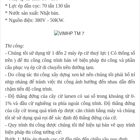
* Lực ép đầu cọc: 70 tấn 130 tấn
* N­ước sản xuất: Nhật bản.
* Nguồn điện: 380V - 50KW.
Thi công:
- Chúng tôi sử dụng từ 1 đến 2 máy ép cừ thuỷ lực ( Có thông số
trên ) để thi công công tr­ình­ bản vẽ biện pháp thi công và phần
cẩu phục vụ ép cừ di chuyển trên đường tạm.
- Do công tác thi công xây dựng xen kẽ nên chúng tôi phải bố trí
nhịp nhàng để tránh việc thi công ảnh h­ưởng đến nhau dẫn đến
chậm tiến độ công trình.
- Độ thẳng đứng của cây cừ larsen có sai số trong khoảng từ 0-
1% và đầu cừ nghiêng ra phía ngoài công trình. Độ thẳng đứng
của cây cừ trong quá trình ép được căn chỉnh bằng máy và chúng
tôi sẽ sử dụng quả rọi để xác định độ thẳng đứng của cừ.
- Quy trình thi công đ­ược chúng tôi thể hiện tại bản vẽ quy trình
biện pháp thi công t­ường cừ:
B­ước 1: Máy ép thanh cọc cừ đầu tiên đến chiều sâu quy định.