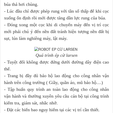
búa thả hơi chùng.
- Lúc đầu chỉ đ­ược phép rung với tần số thấp để khi cọc
xuống ổn định rồi mới được tăng dần lực rung của búa.
- Đóng xong một cọc khi di chuyển máy đến vị trí cọc
mới phải chú ý đến nền đất tránh hiện t­ượng nền đất bị
sụt, lún làm nghiêng máy, lật máy.
Quá trình ép cừ larsen
- Tuyệt đối không đư­ợc đứng d­ưới đ­ường dây điện cao
thế.
- Trang bị đầy đủ bảo hộ lao động cho công nhân vận
hành trên công tr­ường ( Giầy, quần áo, mũ bảo hộ....)
- Tập huấn quy trình an toàn lao động cho công nhân
vận hành và thư­ờng xuyên yêu cầu cán bộ tại công trình
kiểm tra, giám sát, nhắc nhở.
- Đặt các biển bao nguy hiểm tại các vị trí cần thiết.