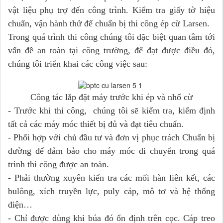
vật liệu phụ trợ đến công trình. Kiểm tra giấy tờ hiệu
chuẩn, vận hành thử để chuẩn bị thi công ép cừ Larsen.
Trong quá trình thi công chúng tôi đặc biệt quan tâm tới
vấn đề an toàn tại công tr­ường, để đạt được điều đó,
chúng tôi triển khai các công việc sau:
Công tác lắp đặt máy trước khi ép và nhổ cừ
- Tr­ước khi thi công, chúng tôi sẽ kiểm tra, kiểm định
tất cả các máy móc thiết bị đủ và đạt tiêu chuẩn.
- Phối hợp với chủ đầu tư và đơn vị phục trách Chuẩn bị
đư­ờng để đảm bảo cho máy móc di chuyển trong quá
trình thi công đ­ược an toàn.
- Phải th­ường xuyên kiển tra các mối hàn liên kết, các
bulông, xích truyền lực, puly cáp, mô tơ và hệ thống
điện…
- Chỉ đ­ược dùng khi búa đó ổn định trên cọc. Cáp treo