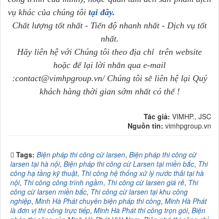
vụ khác của chúng tôi
tại đây.
Chất lượng tốt nhất - Tiến độ nhanh nhất - Dịch vụ tốt
nhất.
Hãy liên hệ với Chúng tôi theo địa chỉ trên website
hoặc để lại lời nhắn qua e-mail
:contact@vimhpgroup.vn/ Chúng tôi sẽ liên hệ lại Quý
khách hàng thời gian sớm nhất có thể !
Tác giả:
VIMHP., JSC
Nguồn tin:
vimhpgroup.vn
Tags:
Biện pháp thi công cừ larsen
,
Biện pháp thi công cừ
larsen tại hà nội
,
Biện pháp thi công cừ Larsen tại miền bắc
,
Thi
công hạ tầng kỹ thuật
,
Thi công hệ thống xử lý nước thải tại hà
nội
,
Thi công công trình ngầm
,
Thi công cừ larsen giá rẻ
,
Thi
công cừ larsen miền bắc
,
Thi công cừ larsen tại khu công
nghiệp
,
Minh Hà Phát chuyên biện pháp thi công
,
Minh Hà Phát
là đơn vị thi công trực tiếp
,
Minh Hà Phát thi công trọn gói
,
Biện