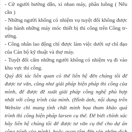
- Cử ng­ười hư­ớng dẫn, xi nhan máy, phân luồng ( Nếu
cần )
- Những ng­ười không có nhiệm vụ tuyệt đối không đư­ợc
vận hành những máy móc thiết bị thi công trên Công tr­
ường.
- Công nhân lao động chỉ đ­ược làm việc dưới sự chỉ đạo
của Cán bộ kỹ thuật và thợ máy.
- Tuyệt đối cấm những ng­ười không có nhiệm vụ đi vào
khu vực thi công.
Quý đối tác liên quan có thể liên hệ đến chúng tôi để
được tư vấn, cũng như giải pháp biện pháp thi công của
mình, để được đề xuất giải pháp công nghệ phù hợp
nhất với công trình của mình. (Hình ảnh, nội dung trên
Website chỉ mang tính chất minh họa tham khảo quá
trình thi công biện pháp larsen cụ thể. Để biết chính xác
hãy liên hệ chúng tôi để được tư vấn cụ thể cho dự án
công trình của mình), hoặc quan tâm đến sản phẩm dịch