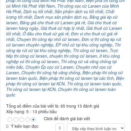
pháp thi công của Minh Hà Phát Việt Nam
,
Biện phá thi công chỉ
có Minh Hà Phát Việt Nam
,
Thi công cọc cừ Larsen của Minh
Hà Phát
,
Dịch vụ tốt nhất
,
Sản phẩm dịch vụ tốt nhất
,
Chất
lượng tốt nhất
,
Danh mục sản phẩm dịch vụ
,
Bảng giá ép cừ
larsen
,
Bảng giá cho thuê cừ Larsen giá rẻ
,
Giá cho thuê cừ
larsen hàng ngày
,
Giá thuê cừ hợp lý nhất
,
Giá thuê cừ Larsen
tốt nhất
,
Ở đâu cho thuê cừ giá rẻ
,
Đơn vị cho thuê cừ giá rẻ
nhất
,
Chuyen thi công ép nhổ cừ larsen
,
Đơn vị thi công ép rút
cừ larrsen chuyên nghiệp
,
ÉP nhổ cừ tại khu công nghiệp
,
Thi
công ép rút cừ tại khu công nghiệp
,
Thi công cừ larsen
,
Trực
tiếp thi công cừ larsen
,
chuyên thi công cừ larsen
,
ở khu công
nghiệp có thi công cừ larsen
,
Thi công cừ và văng chống tại
miền bắc
,
Chuyên Ép cọc cừ Larsen
,
Chuyên nhổ cọc cừ
Larsen
,
Chuyên thi công hệ văng chống
,
Biện pháp thi công cừ
larsen toàn quốc
,
Biện pháp thi công cừ larsen tại các tỉnh
,
Biện
pháp thi công cừ larsen tại KCN
,
Thi công cừ larsen toàn quốc
,
Thi công cừ larsen tại KCN
,
Chuyên thi công cừ larsen toàn
quốc
Tổng số điểm của bài viết là: 65 trong 13 đánh giá
Xếp hạng:
5
-
13
phiếu bầu
Click để đánh giá bài viết
Ý kiến bạn đọc