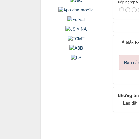
Xếp hạng:
5
Ý kiến b
Bạn cần
Những tin
Lắp đặt 