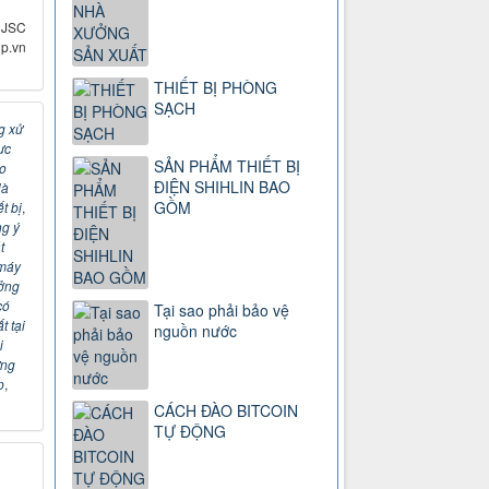
 JSC
p.vn
THIẾT BỊ PHÒNG
SẠCH
g xử
ực
SẢN PHẨM THIẾT BỊ
o
ĐIỆN SHIHLIN BAO
Hà
GỒM
t bị
,
ng ý
t
 máy
ởng
có
Tại sao phải bảo vệ
t tại
nguồn nước
i
ựng
p
,
CÁCH ĐÀO BITCOIN
TỰ ĐỘNG