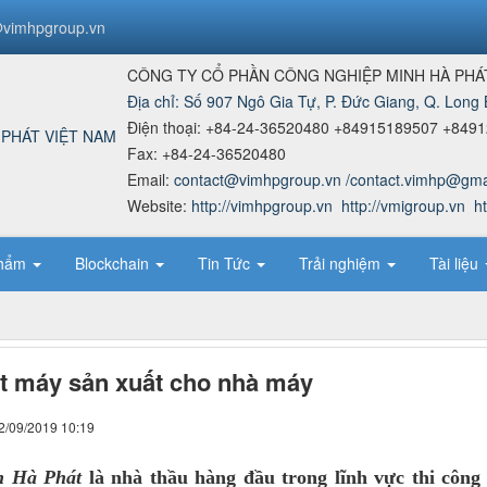
vimhpgroup.vn
CÔNG TY CỔ PHẦN CÔNG NGHIỆP MINH HÀ PHÁ
Địa chỉ:
Số 907 Ngô Gia Tự, P. Đức Giang, Q. Long B
Điện thoại:
+84-24-36520480 +84915189507 +849
Fax:
+84-24-36520480
Email:
contact@vimhpgroup.vn /contact.vimhp@gma
Website:
http://vimhpgroup.vn
http://vmigroup.vn
h
phẩm
Blockchain
Tin Tức
Trải nghiệm
Tài liệu
t máy sản xuất cho nhà máy
2/09/2019 10:19
h Hà Phát
là nhà thầu hàng đầu trong lĩnh vực thi công 