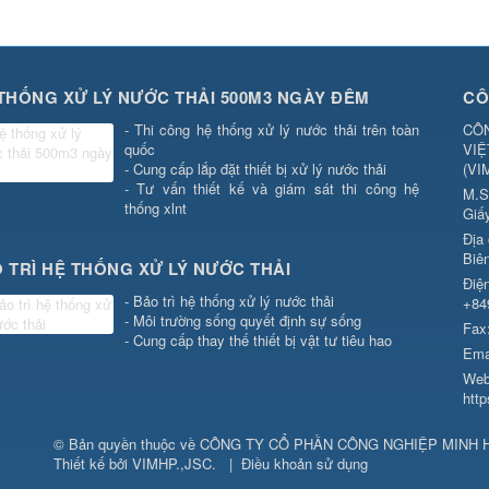
THỐNG XỬ LÝ NƯỚC THẢI 500M3 NGÀY ĐÊM
CÔ
- Thi công hệ thống xử lý nước thải trên toàn
CÔN
quốc
VIỆ
- Cung cấp lắp đặt thiết bị xử lý nước thải
(
VI
- Tư vấn thiết kế và giám sát thi công hệ
M.S
thống xlnt
Giấ
Địa
Biê
 TRÌ HỆ THỐNG XỬ LÝ NƯỚC THẢI
Điện
- Bảo trì hệ thống xử lý nước thải
+84
- Môi trường sống quyết định sự sống
Fax
- Cung cấp thay thế thiết bị vật tư tiêu hao
Ema
Web
htt
© Bản quyền thuộc về
CÔNG TY CỔ PHẦN CÔNG NGHIỆP MINH 
Thiết kế bởi
VIMHP.,JSC
.
|
Điều khoản sử dụng