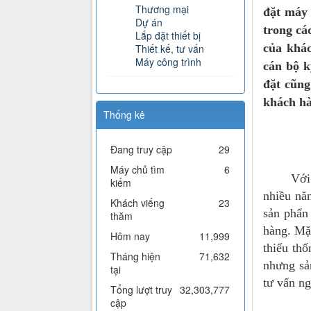
Thương mại
đặt máy 
Dự án
trong cá
Lắp đặt thiết bị
của khác
Thiết kế, tư vấn
Máy công trình
cán bộ k
đặt cũng
khách hà
Thống kê
Đang truy cập
29
Máy chủ tìm
6
Với đội 
kiếm
nhiều nă
Khách viếng
23
sản phẩn 
thăm
hàng. Mặt
Hôm nay
11,999
thiếu th
Tháng hiện
71,632
nhưng sả
tại
tư vấn ng
Tổng lượt truy
32,303,777
cập