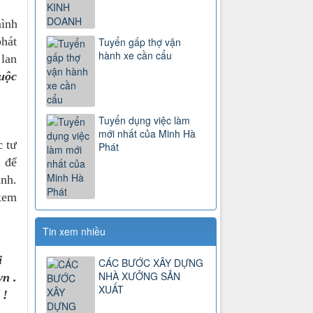
mình
phát
Tuyển gấp thợ vận
hành xe cần cẩu
 lan
uộc
Tuyển dụng việc làm
mới nhất của Minh Hà
c tư
Phát
 để
̀nh.
 xem
Tin xem nhiều
i
CÁC BƯỚC XÂY DỰNG
NHÀ XƯỞNG SẢN
n .
XUẤT
 !