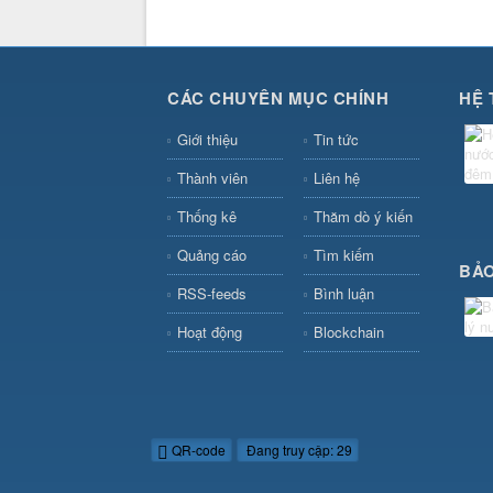
CÁC CHUYÊN MỤC CHÍNH
HỆ 
Giới thiệu
Tin tức
Thành viên
Liên hệ
Thống kê
Thăm dò ý kiến
Quảng cáo
Tìm kiếm
BẢO
RSS-feeds
Bình luận
Hoạt động
Blockchain
QR-code
Đang truy cập: 29