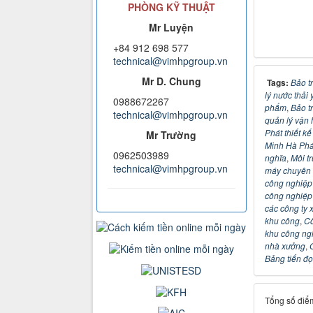
PHÒNG KỸ THUẬT
Mr Luyện
+84 912 698 577
technical@vimhpgroup.vn
Mr D. Chung
Tags:
Bảo tr
lý nước thải y
0988672267
phẩm
,
Bảo tr
technical@vimhpgroup.vn
quản lý vận
Phát thiết kế
Mr Trường
Minh Hà Phát
0962503989
nghĩa
,
Môi t
technical@vimhpgroup.vn
máy chuyên 
công nghiệp
công nghiệp
các công ty 
khu công
,
Cô
khu công ng
nhà xưởng
,
Bảng tiến đọ
Tổng số điểm