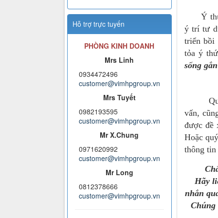
Ý thức
Hỗ trợ trực tuyến
ý trí tư
triển bồ
PHÒNG KINH DOANH
tỏa ý th
Mrs Linh
sống gắn 
0934472496
customer@vimhpgroup.vn
Mrs Tuyết
Quý khá
0982193595
vấn, cũn
customer@vimhpgroup.vn
được đề 
Mr X.Chung
Hoặc quý
0971620992
thông tin
customer@vimhpgroup.vn
Chấ
Mr Long
Hãy li
0812378666
nhắn qua
customer@vimhpgroup.vn
Chúng t