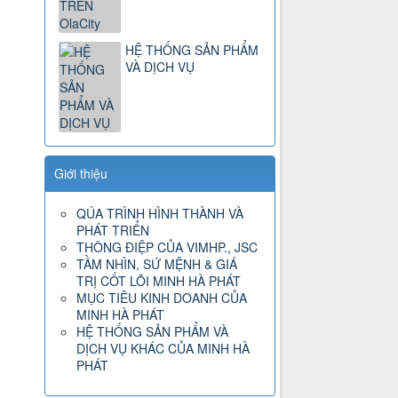
HỆ THỐNG SẢN PHẨM
VÀ DỊCH VỤ
Giới thiệu
QÚA TRÌNH HÌNH THÀNH VÀ
PHÁT TRIỂN
THÔNG ĐIỆP CỦA VIMHP., JSC
TẦM NHÌN, SỨ MỆNH & GIÁ
TRỊ CỐT LÕI MINH HÀ PHÁT
MỤC TIÊU KINH DOANH CỦA
MINH HÀ PHÁT
HỆ THỐNG SẢN PHẨM VÀ
DỊCH VỤ KHÁC CỦA MINH HÀ
PHÁT