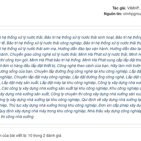
Tác giả:
VIMHP.,
Nguồn tin:
vimhpgrou
ì hệ thống xử lý nước thải
,
Bảo trì hệ thống xử lý nước thải sinh hoạt
,
Bảo trì hệ thốn
 tế
,
Bảo trì hệ thống xử lý nước thải công nghiệp
,
Bảo trì hệ thống xử lý nước thải th
ì hệ thống xử lý nước thải sơn mạ
,
Hướng dẫn đào tạo vận hành
,
Hướng dẫn đào tạ
 hành
,
Chuyển giao công nghệ xử lý nước thải
,
Minh Hà Phát xử lý nước thải
,
Minh 
 thi công trọn gói
,
Minh Hà Phát bảo trì hệ thống
,
Minh Hà Phát cung cấp lắp đặt thiế
 đơn vị hàng đầu lắp đặt thiết bị
,
Công nghệ theo cách của bạn
,
Hãy làm môi trườ
rường sống của bạn
,
Chuyên lắp đường ống công nghệ tại khu công nghiệp
,
Lắp đặ
nghiệp
,
Chuyên lắp đặt máy công nghiệp
,
Lắp đặt đường ống công nghệ
,
Lắp đặt
,
Lắp đặt máy sản xuất
,
Lắp đặt máy tại khu công nghiệp
,
Công ty xây dựng nhà xư
,
Các công ty xây dựng nhà xưởng sản xuất tại khu công nghiệp
,
Khu công nghiệp 
xây dựng nhà xưởng sản xuất
,
Công ty chuyên thi công xây dựng nhà xưởng sản xuấ
ng ty xây dựng nhà xưởng tại khu công nghiệp
,
Qui định về xây dựng nhà xưởng tạ
hiệp
,
Thủ tục xây dựng nhà xưởng trong khu công nghiệp
,
Đơn xin cấp phép xây d
Quy định xây dựng nhà máy trong khu công nghiệp
,
Nhà thầu xây dựng công nghiệ
 thi công nhà xưởng
 của bài viết là: 10 trong 2 đánh giá