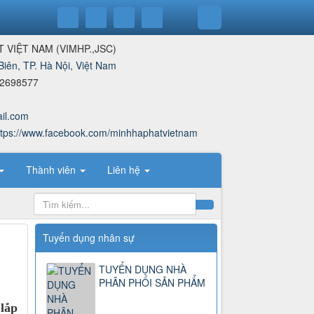
T VIỆT NAM
(
VIMHP.,JSC
)
iên, TP. Hà Nội, Việt Nam
12698577
il.com
ttps://www.facebook.com/minhhaphatvietnam
Thành viên
Liên hệ
Tuyển dụng nhân sự
TUYỂN DỤNG NHÀ
PHÂN PHỐI SẢN PHẨM
lắp