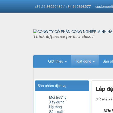
+84 24 36520480 / +84 912698577
customer@
Think difference for new class !
Giới thiệu
Hoạt động
Sản 
Sản phẩm dịch vụ
Lắp đặ
Môi trường
Chủ nhật - 2
Xây dựng
Hạ tầng
Min
Sản xuất