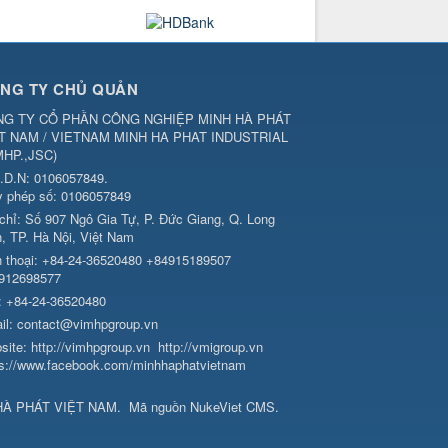
NG TY CHỦ QUẢN
G TY CỔ PHẦN CÔNG NGHIỆP MINH HÀ PHÁT
T NAM / VIETNAM MINH HA PHAT INDUSTRIAL
MHP.,JSC
)
.D.N: 0106057849.
y phép số: 0106057849
 chỉ:
Số 907 Ngô Gia Tự, P. Đức Giang, Q. Long
n, TP. Hà Nội, Việt Nam
 thoại:
+84-24-36520480 +84915189507
912698577
:
+84-24-36520480
il:
contact@vimhpgroup.vn
site:
http://vimhpgroup.vn
http://vmigroup.vn
ps://www.facebook.com/minhhaphatvietnam
HÀ PHÁT VIỆT NAM
.
Mã nguồn
NukeViet CMS
.