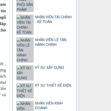
Nam
tin
NHÂN VIÊN TÀI CHÍNH
ngũ
- KẾ TOÁN
lắp
 cho
NHÂN VIÊN LÊ TÂN
HÀNH CHÍNH
t ,
KỸ SƯ XÂY DỰNG
dựng
hách
 như
KỸ SƯ THIẾT KẾ ĐIỆN
 lên
ư và
NHÂN VIÊN KINH
DOANH