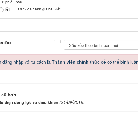
-
2
phiếu bầu
Click để đánh giá bài viết
ạn đọc
 đăng nhập với tư cách là
Thành viên chính thức
để có thể bình luậ
 cũ hơn
(21/09/2019)
tủ điện động lực và điều khiển