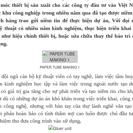
móc thiết bị sản xuất cho các công ty đầu tư vào Việt 
c khu công nghiệp trong nhiều năm qua đã tạo được niềm 
h hàng trao gửi niềm tin để thực hiện dự án, Với đọi 
ỹ thuật có nhiều năm kinh nghiệm, thục hiện triển khai 
 như hiệu chỉnh thiết bị, hoặc sửa chữa thay thế bảo trì
ng.
PAPER TUBE MAKING 1
ngũ cán bộ kỹ thuật viên có tay nghề, làm việc tâm huyế
m kinh nghiệm học tập và làm việc trong ngoài nước tạo 
có giá trị gia tăng cho sự phát triển và tạo niềm tin cho k
 dù có những dự án án khó khăn trong việc triển khai, cũng
ốn công nghệ, nhưng với bàn tay của thợ lành nghê vãn tạo
n phản hoàn hảo có tính thẩm mỹ cao luôn được chủ đầu t
hiệm thu đưa công trình vào sử dụng,