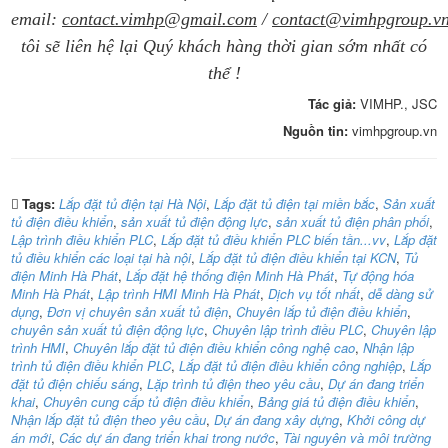
email:
contact.vimhp@gmail.com
/
contact@vimhpgroup.v
tôi sẽ liên hệ lại Quý khách hàng thời gian sớm nhất có
thể !
Tác giả:
VIMHP., JSC
Nguồn tin:
vimhpgroup.vn
Tags:
Lắp đặt tủ điện tại Hà Nội
,
Lắp đặt tủ điện tại miền bắc
,
Sản xuất
tủ điện điều khiển
,
sản xuất tủ điện động lực
,
sản xuất tủ điện phân phối
,
Lập trình điều khiển PLC
,
Lắp đặt tủ điều khiển PLC biến tần...vv
,
Lắp đặt
tủ điều khiển các loại tại hà nội
,
Lắp đặt tủ điện điều khiển tại KCN
,
Tủ
điện Minh Hà Phát
,
Lắp đặt hệ thống điện Minh Hà Phát
,
Tự động hóa
Minh Hà Phát
,
Lập trình HMI Minh Hà Phát
,
Dịch vụ tốt nhất
,
dễ dàng sử
dụng
,
Đơn vị chuyên sản xuất tủ điện
,
Chuyên lắp tủ điện điều khiển
,
chuyên sản xuất tủ điện động lực
,
Chuyên lập trình điều PLC
,
Chuyên lập
trình HMI
,
Chuyên lắp đặt tủ điện điều khiển công nghệ cao
,
Nhận lập
trình tủ điện điều khiển PLC
,
Lắp đặt tủ điện điều khiển công nghiệp
,
Lắp
đặt tủ điện chiếu sáng
,
Lặp trình tủ điện theo yêu cầu
,
Dự án đang triển
khai
,
Chuyên cung cấp tủ điện điều khiển
,
Bảng giá tủ điện điều khiển
,
Nhận lắp đặt tủ điện theo yêu cầu
,
Dự án đang xây dựng
,
Khởi công dự
án mới
,
Các dự án đang triển khai trong nước
,
Tài nguyên và môi trường