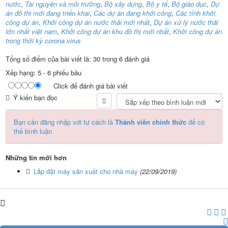
nước
,
Tài nguyên và môi trường
,
Bộ xây dựng
,
Bộ y tế
,
Bộ giáo dục
,
Dự
án đô thi mới đang triển khai
,
Các dự án đang khởi công
,
Các tỉnh khởi
công dự án
,
Khởi công dự án nước thải mới nhất
,
Dự án xử lý nước thải
lớn nhất việt nam
,
Khởi công dự án khu đô thị mới nhất
,
Khởi công dự án
trong thời kỳ corona virus
Tổng số điểm của bài viết là: 30 trong 6 đánh giá
Xếp hạng:
5
-
6
phiếu bầu
Click để đánh giá bài viết
Ý kiến bạn đọc
Bạn cần đăng nhập với tư cách là
Thành viên chính thức
để có
thể bình luận
Những tin mới hơn
Lắp đặt máy sản xuất cho nhà máy
(22/09/2019)