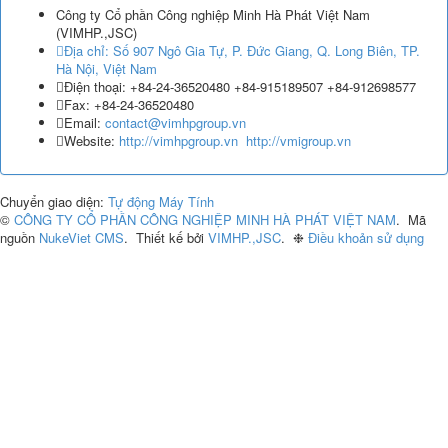
Công ty Cổ phần Công nghiệp Minh Hà Phát Việt Nam
(
VIMHP.,JSC
)
Địa chỉ:
Số 907 Ngô Gia Tự, P. Đức Giang, Q. Long Biên, TP.
Hà Nội, Việt Nam
Điện thoại:
+84-24-36520480 +84-915189507 +84-912698577
Fax:
+84-24-36520480
Email:
contact@vimhpgroup.vn
Website:
http://vimhpgroup.vn
http://vmigroup.vn
Chuyển giao diện:
Tự động
Máy Tính
©
CÔNG TY CỔ PHẦN CÔNG NGHIỆP MINH HÀ PHÁT VIỆT NAM
.
Mã
nguồn
NukeViet CMS
.
Thiết kế bởi
VIMHP.,JSC
.
❉
Điều khoản sử dụng