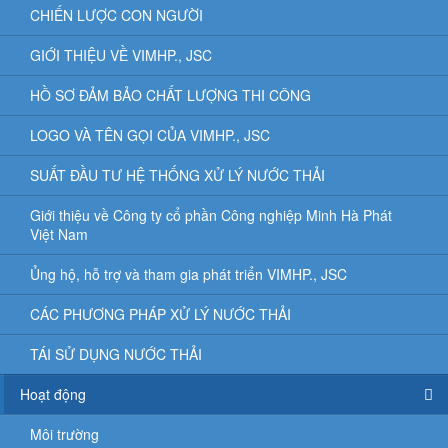
CHIẾN LƯỢC CON NGƯỜI
GIỚI THIỆU VỀ VIMHP., JSC
HỒ SƠ ĐẢM BẢO CHẤT LƯỢNG THI CÔNG
LOGO VÀ TÊN GỌI CỦA VIMHP., JSC
SUẤT ĐẦU TƯ HỆ THỐNG XỬ LÝ NƯỚC THẢI
Giới thiệu về Công ty cổ phần Công nghiệp Minh Hà Phát
Việt Nam
Ủng hộ, hỗ trợ và tham gia phát triển VIMHP., JSC
CÁC PHƯƠNG PHÁP XỬ LÝ NƯỚC THẢI
TÁI SỬ DỤNG NƯỚC THẢI
Hoạt động
Môi trường