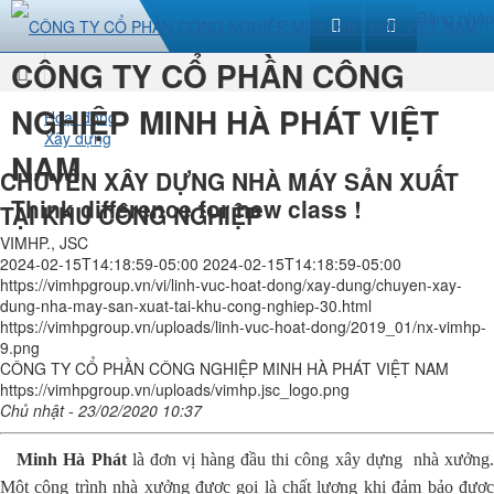
Đăng nhập
CÔNG TY CỔ PHẦN CÔNG
Trang
NGHIỆP MINH HÀ PHÁT VIỆT
Hoạt động
Xây dựng
nhất
NAM
CHUYÊN XÂY DỰNG NHÀ MÁY SẢN XUẤT
Think difference for new class !
TẠI KHU CÔNG NGHIỆP
VIMHP., JSC
2024-02-15T14:18:59-05:00
2024-02-15T14:18:59-05:00
https://vimhpgroup.vn/vi/linh-vuc-hoat-dong/xay-dung/chuyen-xay-
dung-nha-may-san-xuat-tai-khu-cong-nghiep-30.html
https://vimhpgroup.vn/uploads/linh-vuc-hoat-dong/2019_01/nx-vimhp-
9.png
CÔNG TY CỔ PHẦN CÔNG NGHIỆP MINH HÀ PHÁT VIỆT NAM
https://vimhpgroup.vn/uploads/vimhp.jsc_logo.png
Chủ nhật - 23/02/2020 10:37
Minh Hà Phát
là đơn vị hàng đầu thi công xây dựng nhà xưởng
Một công trình nhà xưởng được gọi là chất lượng khi đảm bảo được