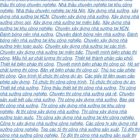
thầu thi công chuyên nghiệp
,
Nhà thầu chuyên nghiệp tại khu công
nghiệp
,
Nhà thầu chuyên nghiệp tại Hà Nội
,
Xây dựng nhà xưởng
,
xây
dựng nhà xưởng tại KCN
,
Chuyên xây dựng nhà xưởng
,
Xây dựng nhà
xưởng chọn gói
,
Xây dựng nhà xưởng tại miền bắc
,
Xây dựng nhà
xưởng tại khu công nghiệp
,
Chuyên xây dựng nhà xượng tại KCN
,
Đánh bóng nền nhà xưởng
,
Chuyên đánh bóng nền nhà xưởng
,
Đánh
bóng nền nhà xưởng tại khu công nghiệp
,
Chuyên xây dựng nhà
xưởng trên toàn quốc
,
Chuyên xây dựng nhà xưởng tại các tỉnh
,
Chuyên xây dựng nhà xưởng tại miền bắc
,
Thuyết minh biện pháp thi
công
,
Mẫu hồ sơ chất lượng thi công
,
Thiết kế thành phần cấp phối
,
Thiết kế biện pháp thi công
,
Thuyết minh biện pháp thi công cừ
,
Hồ sơ
chất lượng thi công
,
Bản vẽ biện pháp thi công cừ
,
Thủ tục cấp phép
thi công
,
Quy trình tổ chức thi công dự án
,
Các giấy tờ liên quan cấp
phép xây dựng
,
Tổ chức thi công công trình
,
Tổ chức thi công dự án
,
Thiết kế nhà xưởng
,
Tổng thầu thiết kế thi công nhà xưởng
,
Thi công
nhà xưởng công nghiệp
,
Chuyên thi công nhà xưởng giá rẻ
,
Chuyên
sản xuất kết cấu nhà xưởng
,
Thi công xây dựng nhà xưởng
,
Báo giá
thi công nhà xưởng
,
Thi công xây dựng nhà xưởng tại khu công
nghiệp
,
Ai thi công xây dựng nhà xưởng
,
Thi công xây dựng nhà
xưởng toàn quốc
,
Thi công xây dựng nhà xưởng tại khi công nghiệp
,
Công ty xây dựng nhà xưởng công nghiệp
,
Các công ty xây dựng nhà
xưởng công nghiệp
,
Top các tổ thi công nhà xưởng sản xuất
,
Tổ đội thi
công nhà xưởng công nghiệp
,
Tổ đội thi công nhà xưởng sản xuất thị