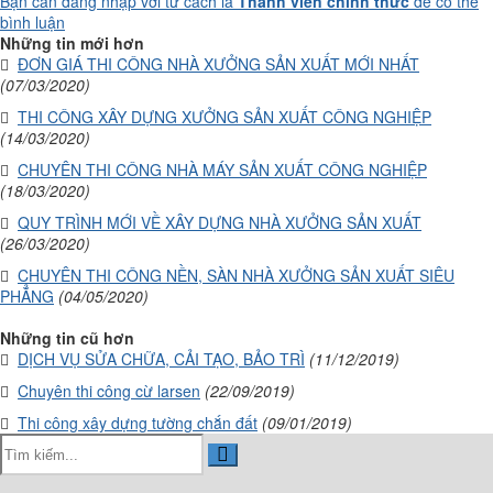
Bạn cần đăng nhập với tư cách là
Thành viên chính thức
để có thể
bình luận
Những tin mới hơn
ĐƠN GIÁ THI CÔNG NHÀ XƯỞNG SẢN XUẤT MỚI NHẤT
(07/03/2020)
THI CÔNG XÂY DỰNG XƯỞNG SẢN XUẤT CÔNG NGHIỆP
(14/03/2020)
CHUYÊN THI CÔNG NHÀ MÁY SẢN XUẤT CÔNG NGHIỆP
(18/03/2020)
QUY TRÌNH MỚI VỀ XÂY DỰNG NHÀ XƯỞNG SẢN XUẤT
(26/03/2020)
CHUYÊN THI CÔNG NỀN, SÀN NHÀ XƯỞNG SẢN XUẤT SIÊU
PHẲNG
(04/05/2020)
Những tin cũ hơn
DỊCH VỤ SỬA CHỮA, CẢI TẠO, BẢO TRÌ
(11/12/2019)
Chuyên thi công cừ larsen
(22/09/2019)
Thi công xây dựng tường chắn đất
(09/01/2019)