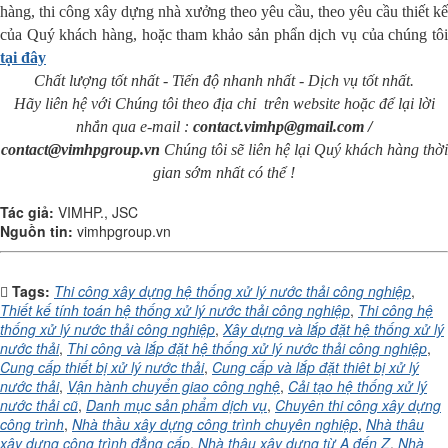
hàng, thi công xây dựng nhà xưởng theo yêu cầu, theo yêu cầu thiết kế
của Quý khách hàng, hoặc tham khảo sản phẩn dịch vụ của chúng tôi
tại đây
Chất lượng tốt nhất - Tiến độ nhanh nhất - Dịch vụ tốt nhất.
Hãy liên hệ với Chúng tôi theo địa chỉ trên website hoặc để lại lời
nhắn qua e-mail :
contact.vimhp@gmail.com /
contact@vimhpgroup.vn
Chúng tôi sẽ liên hệ lại Quý khách hàng thời
gian sớm nhất có thể !
Tác giả:
VIMHP., JSC
Nguồn tin:
vimhpgroup.vn
Tags:
Thi công xây dựng hệ thống xử lý nước thải công nghiệp
,
Thiết kế tính toán hệ thống xử lý nước thải công nghiệp
,
Thi công hệ
thống xử lý nước thải công nghiệp
,
Xây dựng và lắp đặt hệ thống xử lý
nước thải
,
Thi công và lắp đặt hệ thống xử lý nước thải công nghiệp
,
Cung cấp thiết bị xử lý nước thải
,
Cung cấp và lắp đặt thiêt bị xử lý
nước thải
,
Vận hành chuyển giao công nghệ
,
Cải tạo hệ thống xử lý
nước thải cũ
,
Danh mục sản phẩm dịch vụ
,
Chuyên thi công xây dựng
công trình
,
Nhà thầu xây dựng công trình chuyên nghiệp
,
Nhà thâu
xây dựng công trình đẳng cấp
,
Nhà thâu xây dựng từ A đến Z
,
Nhà