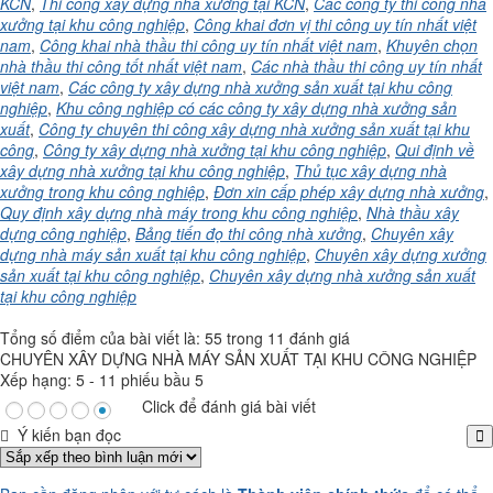
KCN
,
Thi công xây dựng nhà xưởng tại KCN
,
Các công ty thi công nhà
xưởng tại khu công nghiệp
,
Công khai đơn vị thi công uy tín nhất việt
nam
,
Công khai nhà thầu thi công uy tín nhất việt nam
,
Khuyên chọn
nhà thầu thi công tốt nhất việt nam
,
Các nhà thầu thi công uy tín nhất
việt nam
,
Các công ty xây dựng nhà xưởng sản xuất tại khu công
nghiệp
,
Khu công nghiệp có các công ty xây dựng nhà xưởng sản
xuất
,
Công ty chuyên thi công xây dựng nhà xưởng sản xuất tại khu
công
,
Công ty xây dựng nhà xưởng tại khu công nghiệp
,
Qui định về
xây dựng nhà xưởng tại khu công nghiệp
,
Thủ tục xây dựng nhà
xưởng trong khu công nghiệp
,
Đơn xin cấp phép xây dựng nhà xưởng
,
Quy định xây dựng nhà máy trong khu công nghiệp
,
Nhà thầu xây
dựng công nghiệp
,
Bảng tiến đọ thi công nhà xưởng
,
Chuyên xây
dựng nhà máy sản xuất tại khu công nghiệp
,
Chuyên xây dựng xưởng
sản xuất tại khu công nghiệp
,
Chuyên xây dựng nhà xưởng sản xuất
tại khu công nghiệp
Tổng số điểm của bài viết là: 55 trong 11 đánh giá
CHUYÊN XÂY DỰNG NHÀ MÁY SẢN XUẤT TẠI KHU CÔNG NGHIỆP
Xếp hạng:
5
-
11
phiếu bầu
5
Click để đánh giá bài viết
Ý kiến bạn đọc