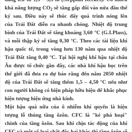
khả năng lượng CO
sẽ tăng gấp đôi vào nửa đầu thế
2
kỷ sau. Điều này sẽ thúc đẩy quá trình nóng lên
của Trái Đất diễn ra nhanh chóng. Nhiệt độ trung
bình của Trái Đất sẽ tăng khoảng 3,60 °C (G.I.Plass),
và mỗi thập kỷ sẽ tăng 0,30 °C. Theo các tài liệu khí
hậu quốc tế, trong vòng hơn 130 năm qua nhiệt độ
Trái Đất tăng 0,40 °C. Tại hội nghị khí hậu tại châu
Âu được tổ chức gần đây, các nhà khí hậu học trên
thế giới đã đưa ra dự báo rằng đến năm 2050 nhiệt
độ của Trái Đất sẽ tăng thêm 1,5 – 4,50 °C nếu như
con người không có biện pháp hữu hiệu để khắc phục
hiện tượng hiệu ứng nhà kính.
Một hậu quả nữa của ô nhiễm khí quyển là hiện
tượng lỗ thủng tầng ôzôn. CFC là "kẻ phá hoại"
chính của tầng ôzôn. Sau khi chịu tác động của khí
CFC và một số loại chất độc hại khác thì tầng ôzôn sẽ