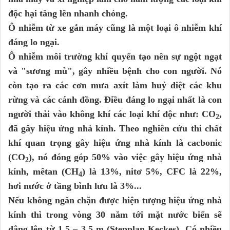
độc hại tăng lên nhanh chóng.
Ô nhiễm từ xe gắn máy cũng là một loại ô nhiễm khí
đáng lo ngại.
Ô nhiễm môi trường khí quyển tạo nên sự ngột ngạt
và "sương mù", gây nhiều bệnh cho con người. Nó
còn tạo ra các cơn mưa axít làm huỷ diệt các khu
rừng và các cánh đồng. Điều đáng lo ngại nhất là con
người thải vào không khí các loại khí độc như: CO
,
2
đã gây hiệu ứng nhà kính. Theo nghiên cứu thì chất
khí quan trọng gây hiệu ứng nhà kính là cacbonic
(CO
), nó đóng góp 50% vào việc gây hiệu ứng nhà
2
kính, mêtan (CH
) là 13%, nitơ 5%, CFC là 22%,
4
hơi nước ở tầng bình lưu là 3%...
Nếu không ngăn chặn được hiện tượng hiệu ứng nhà
kính thì trong vòng 30 năm tới mặt nước biển sẽ
dâng lên từ 1,5 – 3,5 m (Stepplan Keckes). Có nhiều