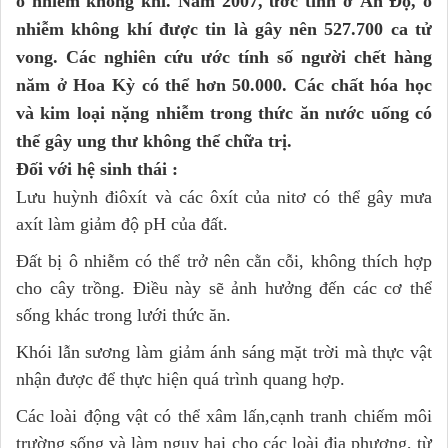
ô nhiễm không khí. Năm 2007, ước tính ở Ấn Độ, ô
nhiễm không khí được tin là gây nên 527.700 ca tử
vong. Các nghiên cứu ước tính số người chết hàng
năm ở Hoa Kỳ có thể hơn 50.000. Các chất hóa học
và kim loại nặng nhiễm trong thức ăn nước uống có
thể gây ung thư không thể chữa trị.
Đối với hệ sinh thái :
Lưu huỳnh điôxít và các ôxít của nitơ có thể gây mưa
axít làm giảm độ pH của đất.
Đất bị ô nhiễm có thể trở nên cằn cỗi, không thích hợp
cho cây trồng. Điều này sẽ ảnh hưởng đến các cơ thể
sống khác trong lưới thức ăn.
Khói lẫn sương làm giảm ánh sáng mặt trời mà thực vật
nhận được để thực hiện quá trình quang hợp.
Các loài động vật có thể xâm lấn,cạnh tranh chiếm môi
trường sống và làm nguy hại cho các loài địa phương, từ