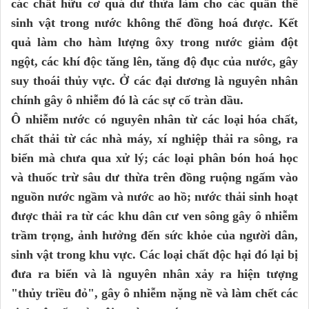
các chất hữu cơ quá dư thừa làm cho các quần thể
sinh vật trong nước không thể đồng hoá được. Kết
quả làm cho hàm lượng ôxy trong nước giảm đột
ngột, các khí độc tăng lên, tăng độ đục của nước, gây
suy thoái thủy vực. Ở các đại dương là nguyên nhân
chính gây ô nhiễm đó là các sự cố tràn dầu.
Ô nhiễm nước có nguyên nhân từ các loại hóa chất,
chất thải từ các nhà máy, xí nghiệp thải ra sông, ra
biển mà chưa qua xử lý; các loại phân bón hoá học
và thuốc trừ sâu dư thừa trên đồng ruộng ngấm vào
nguồn nước ngầm và nước ao hồ; nước thải sinh hoạt
được thải ra từ các khu dân cư ven sông gây ô nhiễm
trầm trọng, ảnh hưởng đến sức khỏe của người dân,
sinh vật trong khu vực. Các loại chất độc hại đó lại bị
đưa ra biển và là nguyên nhân xảy ra hiện tượng
"thủy triều đỏ", gây ô nhiễm nặng nề và làm chết các