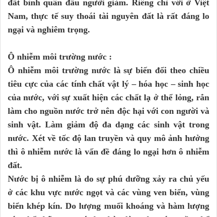
đất bình quân đầu người giảm. Riêng chỉ với ở Việt
Nam, thực tế suy thoái tài nguyên đất là rất đáng lo
ngại và nghiêm trọng.
Ô nhiễm môi trường nước :
Ô nhiễm môi trường nước là sự biến đổi theo chiều
tiêu cực của các tính chất vật lý – hóa học – sinh học
của nước, với sự xuất hiện các chất lạ ở thể lỏng, rắn
làm cho nguồn nước trở nên độc hại với con người và
sinh vật. Làm giảm độ đa dạng các sinh vật trong
nước. Xét về tốc độ lan truyền và quy mô ảnh hưởng
thì ô nhiễm nước là vấn đề đáng lo ngại hơn ô nhiễm
đất.
Nước bị ô nhiễm là do sự phú dưỡng xảy ra chủ yếu
ở các khu vực nước ngọt và các vùng ven biển, vùng
biển khép kín. Do lượng muối khoáng và hàm lượng