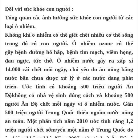
Đối với sức khỏe con người :
Tổng quan các ảnh hưởng sức khỏe con người từ các
loại ô nhiễm.
Không khí ô nhiễm có thể giết chết nhiều cơ thể sống
trong đó có con người. Ô nhiễm ozone có thể
gây bệnh đường hô hấp, bệnh tim mạch, viêm họng,
đau ngực, tức thở. Ô nhiễm nước gây ra xấp xỉ
14.000 cái chết mỗi ngày, chủ yếu do ăn uống bằng
nước bẩn chưa được xử lý ở các nước đang phát
triển. Ước tính có khoảng 500 triệu người Ấn
Độkhông có nhà vệ sinh đúng cách và khoảng 580
người Ấn Độ chết mỗi ngày vì ô nhiễm nước. Gần
500 triệu người Trung Quốc thiếu nguồn nước uống
an toàn. Một phân tích năm 2010 ước tính rằng 1,2
triệu người chết sớm/yểu một năm ở Trung Quốc do