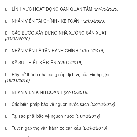
LĨNH VỰC HOẠT ĐỘNG CẦN QUAN TÂM
(24/03/2020)
NHÂN VIÊN TÀI CHÍNH - KẾ TOÁN
(12/03/2020)
CÁC BƯỚC XÂY DỰNG NHÀ XƯỞNG SẢN XUẤT
(03/03/2020)
NHÂN VIÊN LÊ TÂN HÀNH CHÍNH
(10/11/2019)
KỸ SƯ THIẾT KẾ ĐIỆN
(09/11/2019)
Hãy trở thành nhà cung cấp dịch vụ của vimhp., jsc
(19/01/2016)
NHÂN VIÊN KINH DOANH
(27/10/2019)
Các biện pháp bảo vệ nguồn nước sạch
(02/10/2019)
Tại sao phải bảo vệ nguồn nước
(01/10/2019)
Tuyển gấp thợ vận hành xe cần cẩu
(28/06/2019)